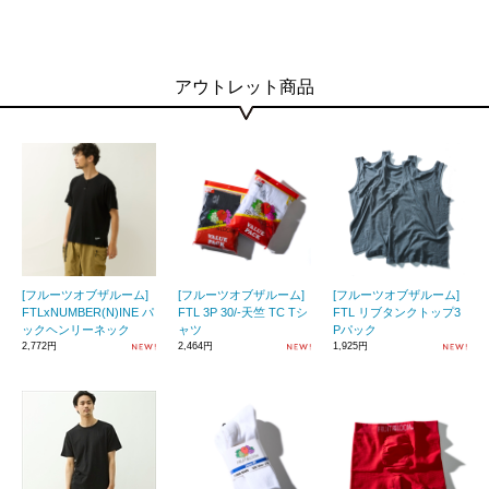
アウトレット商品
[フルーツオブザルーム]
[フルーツオブザルーム]
[フルーツオブザルーム]
FTLxNUMBER(N)INE パ
FTL 3P 30/-天竺 TC Tシ
FTL リブタンクトップ3
ックヘンリーネック
ャツ
Pパック
2,772円
2,464円
1,925円