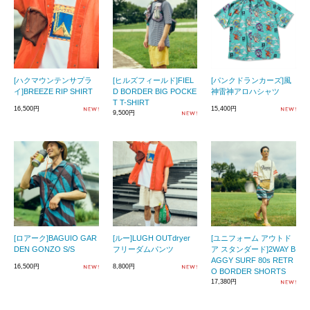
[ハクマウンテンサプラ
[ヒルズフィールド]FIEL
[パンクドランカーズ]風
イ]BREEZE RIP SHIRT
D BORDER BIG POCKE
神雷神アロハシャツ
T T-SHIRT
16,500円
15,400円
9,500円
[ロアーク]BAGUIO GAR
[ルー]LUGH OUTdryer
[ユニフォーム アウトド
DEN GONZO S/S
フリーダムパンツ
ア スタンダード]2WAY B
AGGY SURF 80s RETR
16,500円
8,800円
O BORDER SHORTS
17,380円