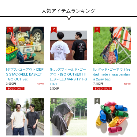
人気アイテムランキング
[デプス×ゴーアウト]DEP
[ヒルズフィールド×ゴー
[レダッド×ゴーアウト]re
S STACKABLE BASKET
アウト]GO OUT別注 HI
dad made in usa bandan
_GO OUT ver.
LLS FIELD VARSITY T-S
a 2way bag
3,950円
HIRT
7,480円
6,500円