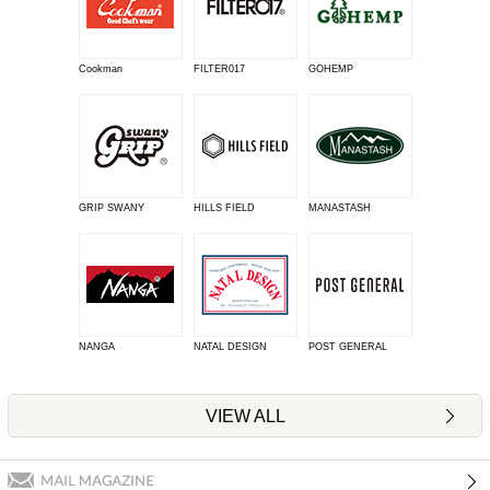
Cookman
FILTER017
GOHEMP
GRIP SWANY
HILLS FIELD
MANASTASH
NANGA
NATAL DESIGN
POST GENERAL
VIEW ALL