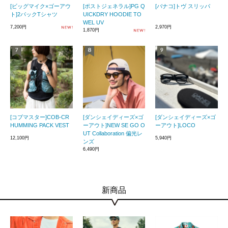
[ビッグマイク×ゴーアウ
[ポストジェネラル]PG Q
[バナコ]トヴ スリッパ
ト]2パックTシャツ
UICKDRY HOODIE TO
WEL UV
7,200円
2,970円
1,870円
[コブマスター]COB-CR
[ダンシェイディーズ×ゴ
[ダンシェイディーズ×ゴ
HUMMING PACK VEST
ーアウト]NEW SE GO O
ーアウト]LOCO
UT Collaboration 偏光レ
12,100円
5,940円
ンズ
6,490円
新商品