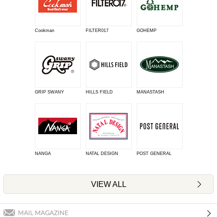
Cookman
FILTER017
GOHEMP
GRIP SWANY
HILLS FIELD
MANASTASH
NANGA
NATAL DESIGN
POST GENERAL
VIEW ALL