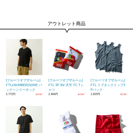
アウトレット商品
[フルーツオブザルーム]
[フルーツオブザルーム]
[フルーツオブザルーム]
FTLxNUMBER(N)INE パ
FTL 3P 30/-天竺 TC Tシ
FTL リブタンクトップ3
ックヘンリーネック
ャツ
Pパック
2,772円
2,464円
1,925円