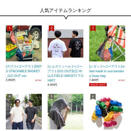
人気アイテムランキング
[デプス×ゴーアウト]DEP
[ヒルズフィールド×ゴー
[レダッド×ゴーアウト]re
S STACKABLE BASKET
アウト]GO OUT別注 HI
dad made in usa bandan
_GO OUT ver.
LLS FIELD VARSITY T-S
a 2way bag
3,950円
HIRT
7,480円
6,500円