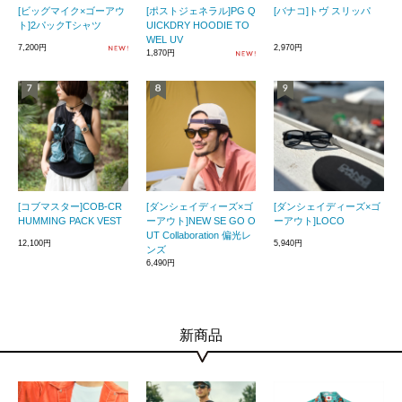
[ビッグマイク×ゴーアウ
[ポストジェネラル]PG Q
[バナコ]トヴ スリッパ
ト]2パックTシャツ
UICKDRY HOODIE TO
WEL UV
7,200円
2,970円
1,870円
[コブマスター]COB-CR
[ダンシェイディーズ×ゴ
[ダンシェイディーズ×ゴ
HUMMING PACK VEST
ーアウト]NEW SE GO O
ーアウト]LOCO
UT Collaboration 偏光レ
12,100円
5,940円
ンズ
6,490円
新商品