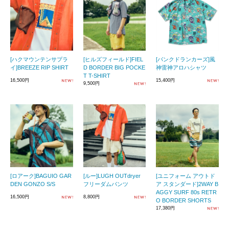
[ハクマウンテンサプラ
[ヒルズフィールド]FIEL
[パンクドランカーズ]風
イ]BREEZE RIP SHIRT
D BORDER BIG POCKE
神雷神アロハシャツ
T T-SHIRT
16,500円
15,400円
9,500円
[ロアーク]BAGUIO GAR
[ルー]LUGH OUTdryer
[ユニフォーム アウトド
DEN GONZO S/S
フリーダムパンツ
ア スタンダード]2WAY B
AGGY SURF 80s RETR
16,500円
8,800円
O BORDER SHORTS
17,380円