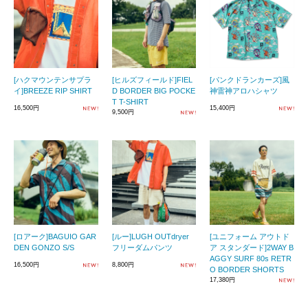
[ハクマウンテンサプラ
[ヒルズフィールド]FIEL
[パンクドランカーズ]風
イ]BREEZE RIP SHIRT
D BORDER BIG POCKE
神雷神アロハシャツ
T T-SHIRT
16,500円
15,400円
9,500円
[ロアーク]BAGUIO GAR
[ルー]LUGH OUTdryer
[ユニフォーム アウトド
DEN GONZO S/S
フリーダムパンツ
ア スタンダード]2WAY B
AGGY SURF 80s RETR
16,500円
8,800円
O BORDER SHORTS
17,380円