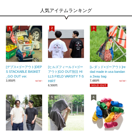
人気アイテムランキング
[デプス×ゴーアウト]DEP
[ヒルズフィールド×ゴー
[レダッド×ゴーアウト]re
S STACKABLE BASKET
アウト]GO OUT別注 HI
dad made in usa bandan
_GO OUT ver.
LLS FIELD VARSITY T-S
a 2way bag
3,950円
HIRT
7,480円
6,500円