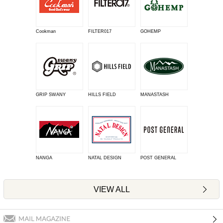
Cookman
FILTER017
GOHEMP
GRIP SWANY
HILLS FIELD
MANASTASH
NANGA
NATAL DESIGN
POST GENERAL
VIEW ALL