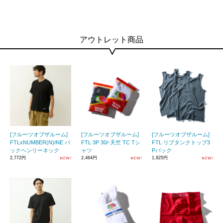
アウトレット商品
[フルーツオブザルーム]
[フルーツオブザルーム]
[フルーツオブザルーム]
FTLxNUMBER(N)INE パ
FTL 3P 30/-天竺 TC Tシ
FTL リブタンクトップ3
ックヘンリーネック
ャツ
Pパック
2,772円
2,464円
1,925円