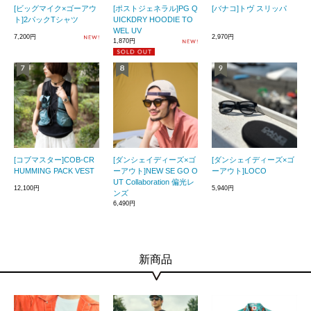
[ビッグマイク×ゴーアウ
[ポストジェネラル]PG Q
[バナコ]トヴ スリッパ
ト]2パックTシャツ
UICKDRY HOODIE TO
WEL UV
7,200円
2,970円
1,870円
[コブマスター]COB-CR
[ダンシェイディーズ×ゴ
[ダンシェイディーズ×ゴ
HUMMING PACK VEST
ーアウト]NEW SE GO O
ーアウト]LOCO
UT Collaboration 偏光レ
12,100円
5,940円
ンズ
6,490円
新商品