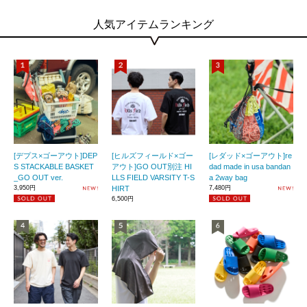
人気アイテムランキング
[デプス×ゴーアウト]DEP
[ヒルズフィールド×ゴー
[レダッド×ゴーアウト]re
S STACKABLE BASKET
アウト]GO OUT別注 HI
dad made in usa bandan
_GO OUT ver.
LLS FIELD VARSITY T-S
a 2way bag
3,950円
HIRT
7,480円
6,500円