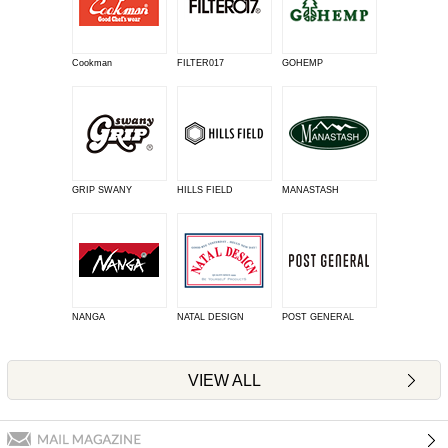
Cookman
FILTER017
GOHEMP
GRIP SWANY
HILLS FIELD
MANASTASH
NANGA
NATAL DESIGN
POST GENERAL
VIEW ALL