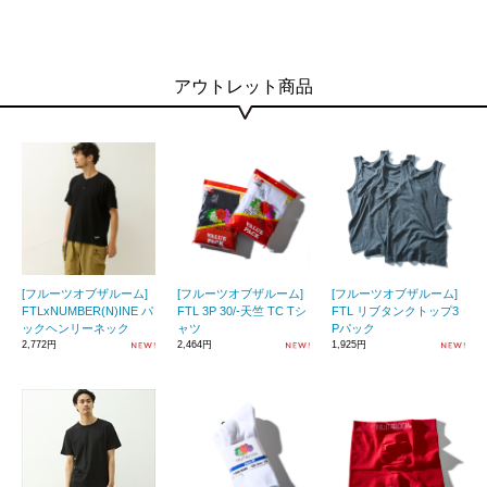
アウトレット商品
[フルーツオブザルーム]
[フルーツオブザルーム]
[フルーツオブザルーム]
FTLxNUMBER(N)INE パ
FTL 3P 30/-天竺 TC Tシ
FTL リブタンクトップ3
ックヘンリーネック
ャツ
Pパック
2,772円
2,464円
1,925円