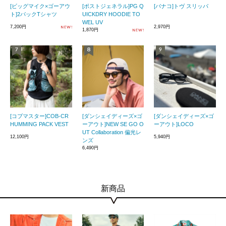
[ビッグマイク×ゴーアウ
[ポストジェネラル]PG Q
[バナコ]トヴ スリッパ
ト]2パックTシャツ
UICKDRY HOODIE TO
WEL UV
7,200円
2,970円
1,870円
[コブマスター]COB-CR
[ダンシェイディーズ×ゴ
[ダンシェイディーズ×ゴ
HUMMING PACK VEST
ーアウト]NEW SE GO O
ーアウト]LOCO
UT Collaboration 偏光レ
12,100円
5,940円
ンズ
6,490円
新商品