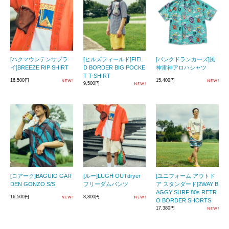
[ハクマウンテンサプラ
[ヒルズフィールド]FIEL
[パンクドランカーズ]風
イ]BREEZE RIP SHIRT
D BORDER BIG POCKE
神雷神アロハシャツ
T T-SHIRT
16,500円
15,400円
9,500円
[ロアーク]BAGUIO GAR
[ルー]LUGH OUTdryer
[ユニフォーム アウトド
DEN GONZO S/S
フリーダムパンツ
ア スタンダード]2WAY B
AGGY SURF 80s RETR
16,500円
8,800円
O BORDER SHORTS
17,380円