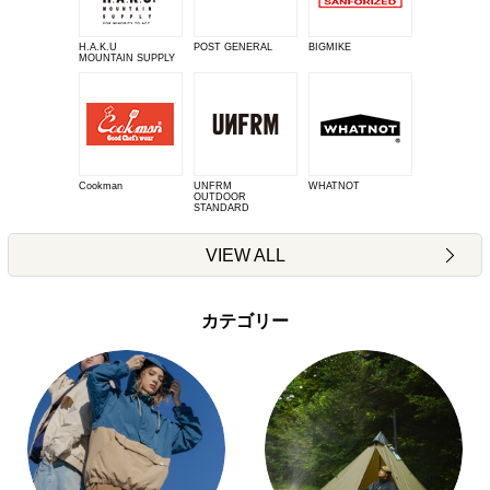
H.A.K.U
POST GENERAL
BIGMIKE
MOUNTAIN SUPPLY
Cookman
UNFRM
WHATNOT
OUTDOOR
STANDARD
VIEW ALL
カテゴリー