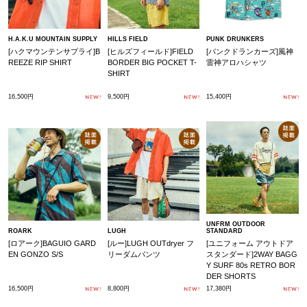
H.A.K.U MOUNTAIN SUPPLY
HILLS FIELD
PUNK DRUNKERS
[ハクマウンテンサプライ]B
[ヒルズフィールド]FIELD 
[パンクドランカーズ]風神
REEZE RIP SHIRT
BORDER BIG POCKET T-
雷神アロハシャツ
SHIRT
16,500円
9,500円
15,400円
UNFRM OUTDOOR
ROARK
LUGH
STANDARD
[ロアーク]BAGUIO GARD
[ルー]LUGH OUTdryer フ
[ユニフォーム アウトドア 
EN GONZO S/S
リーダムパンツ
スタンダード]2WAY BAGG
Y SURF 80s RETRO BOR
DER SHORTS
16,500円
8,800円
17,380円