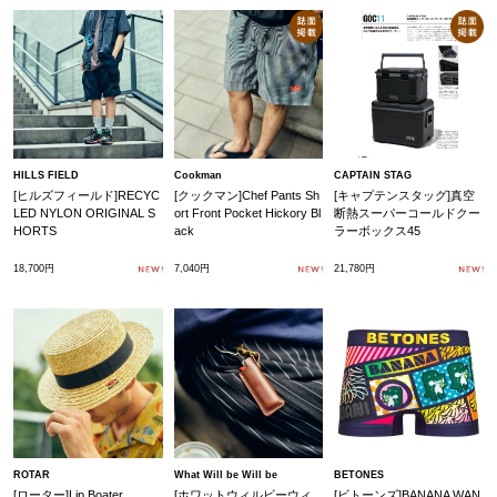
HILLS FIELD
Cookman
CAPTAIN STAG
[ヒルズフィールド]RECYC
[クックマン]Chef Pants Sh
[キャプテンスタッグ]真空
LED NYLON ORIGINAL S
ort Front Pocket Hickory Bl
断熱スーパーコールドクー
HORTS
ack
ラーボックス45
18,700円
7,040円
21,780円
ROTAR
What Will be Will be
BETONES
[ローター]Lip Boater
[ホワットウィルビーウィ
[ビトーンズ]BANANA WAN