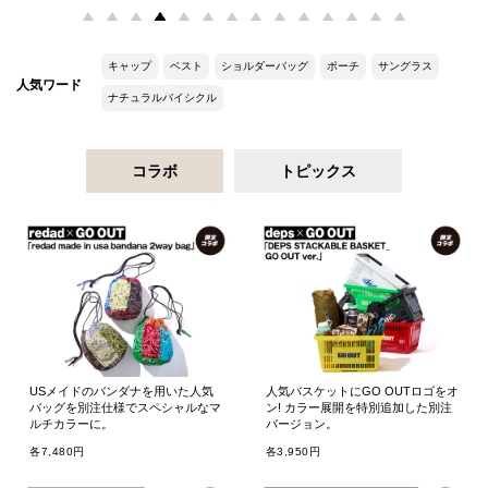
キャップ
ベスト
ショルダーバッグ
ポーチ
サングラス
人気ワード
ナチュラルバイシクル
コラボ
トピックス
USメイドのバンダナを用いた人気
人気バスケットにGO OUTロゴをオ
バッグを別注仕様でスペシャルなマ
ン! カラー展開を特別追加した別注
ルチカラーに。
バージョン。
各7,480円
各3,950円