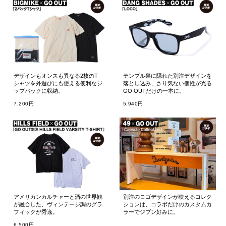
デザインもオンスも異なる2枚のT
テンプル裏に隠れた別注デザインを
シャツを外遊びにも使える便利なジ
落とし込み、さり気ない個性が光る
ップパックに収納。
GO OUTだけの一本に。
7,200円
5,940円
アメリカンカルチャーと酒の世界観
別注のロゴデザインが映えるコレク
が融合した、ヴィンテージ調のグラ
ションは、コラボだけのカスタムカ
フィックが秀逸。
ラーでジブン好みに。
6,500円