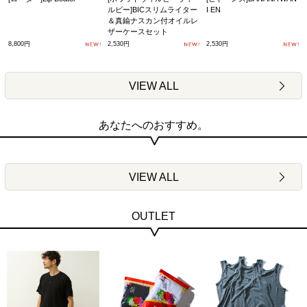
ルビー]BICスリムライター
I EN
＆真鍮ナスカン付オイルレ
ザーケースセット
8,800円
2,530円
2,530円
VIEW ALL
あなたへのおすすめ。
VIEW ALL
OUTLET