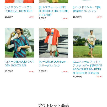
[ハクマウンテンサプラ
[ヒルズフィールド]FIEL
[パンクドランカーズ]風
イ]BREEZE RIP SHIRT
D BORDER BIG POCKE
神雷神アロハシャツ
T T-SHIRT
16,500円
15,400円
9,500円
[ロアーク]BAGUIO GAR
[ルー]LUGH OUTdryer
[ユニフォーム アウトド
DEN GONZO S/S
フリーダムパンツ
ア スタンダード]2WAY B
AGGY SURF 80s RETR
16,500円
8,800円
O BORDER SHORTS
17,380円
アウトレット商品