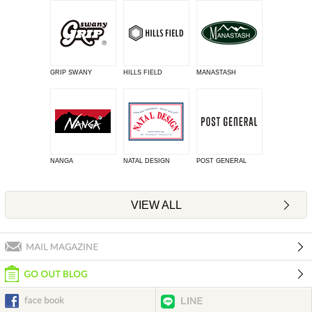
GRIP SWANY
HILLS FIELD
MANASTASH
NANGA
NATAL DESIGN
POST GENERAL
VIEW ALL