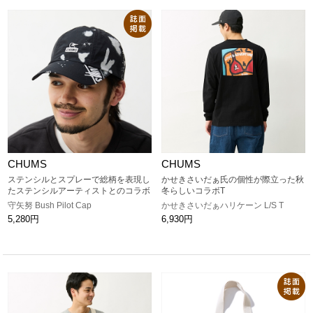
CHUMS
CHUMS
ステンシルとスプレーで総柄を表現し
かせきさいだぁ氏の個性が際立った秋
たステンシルアーティストとのコラボ
冬らしいコラボT
守矢努 Bush Pilot Cap
かせきさいだぁハリケーン L/S T
5,280円
6,930円