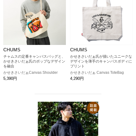
CHUMS
CHUMS
チャムスの定番キャンバスバッグと、
かせきさいだぁ氏が描いたユニークな
かせきさいだぁ氏のポップなデザイン
デザインを薄手のキャンバスボディに
を融合
プリント
かせきさいだぁCanvas Shoulder
かせきさいだぁ Canvas ToteBag
5,390円
4,290円