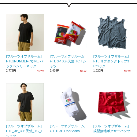
[フルーツオブザルーム]
[フルーツオブザルーム]
[フルーツオブザルーム]
FTLxNUMBER(N)INE パ
FTL 3P 30/-天竺 TC Tシ
FTL リブタンクトップ3
ックヘンリーネック
ャツ
Pパック
2,772円
2,464円
1,925円
[フルーツオブザルーム]
[フルーツオブザルーム]
[フルーツオブザルーム]
FTL_3P_30/-天竺_TC_T
C.FTL3P DadSocks
成型無地ボクサーパンツ
シャツ