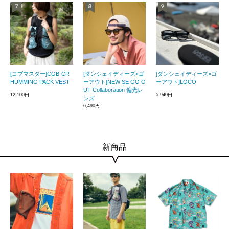
[コブマスター]COB-CR
[ダンシェイディーズ×ゴ
[ダンシェイディーズ×ゴ
HUMMING PACK VEST
ーアウト]NEW SE GO O
ーアウト]LOCO
UT Collaboration 偏光レ
12,100円
5,940円
ンズ
6,490円
新商品