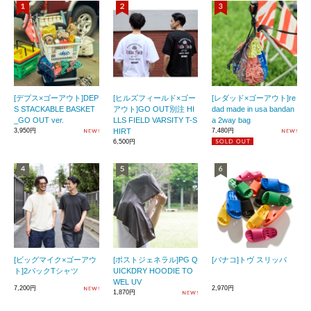
[デプス×ゴーアウト]DEP
[ヒルズフィールド×ゴー
[レダッド×ゴーアウト]re
S STACKABLE BASKET
アウト]GO OUT別注 HI
dad made in usa bandan
_GO OUT ver.
LLS FIELD VARSITY T-S
a 2way bag
3,950円
HIRT
7,480円
6,500円
[ビッグマイク×ゴーアウ
[ポストジェネラル]PG Q
[バナコ]トヴ スリッパ
ト]2パックTシャツ
UICKDRY HOODIE TO
WEL UV
7,200円
2,970円
1,870円