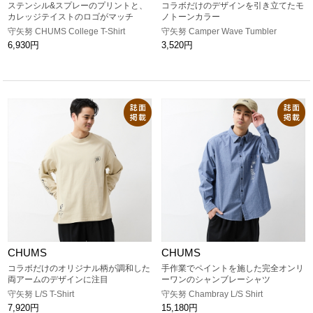
ステンシル&スプレーのプリントと、
コラボだけのデザインを引き立てたモ
カレッジテイストのロゴがマッチ
ノトーンカラー
守矢努 CHUMS College T-Shirt
守矢努 Camper Wave Tumbler
6,930円
3,520円
CHUMS
CHUMS
コラボだけのオリジナル柄が調和した
手作業でペイントを施した完全オンリ
両アームのデザインに注目
ーワンのシャンブレーシャツ
守矢努 L/S T-Shirt
守矢努 Chambray L/S Shirt
7,920円
15,180円