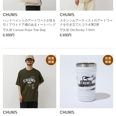
CHUMS
CHUMS
ハンドペイントのアートワークが目を
ステンシルアーティストのアートワー
引くアウトドア感のあるトートバッグ
クを引き立てたコラボ第2弾
守矢努 Canvas Rope Tote Bag
守矢努 Old Booby T-Shirt
6,930円
6,930円
CHUMS
CHUMS