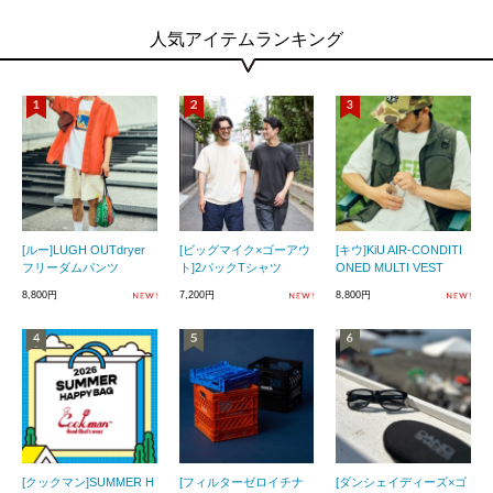
人気アイテムランキング
[ルー]LUGH OUTdryer
[ビッグマイク×ゴーアウ
[キウ]KiU AIR-CONDITI
フリーダムパンツ
ト]2パックTシャツ
ONED MULTI VEST
8,800円
7,200円
8,800円
[クックマン]SUMMER H
[フィルターゼロイチナ
[ダンシェイディーズ×ゴ