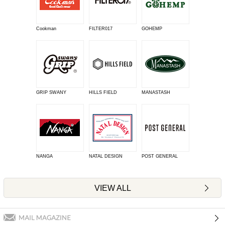
Cookman
FILTER017
GOHEMP
GRIP SWANY
HILLS FIELD
MANASTASH
NANGA
NATAL DESIGN
POST GENERAL
VIEW ALL