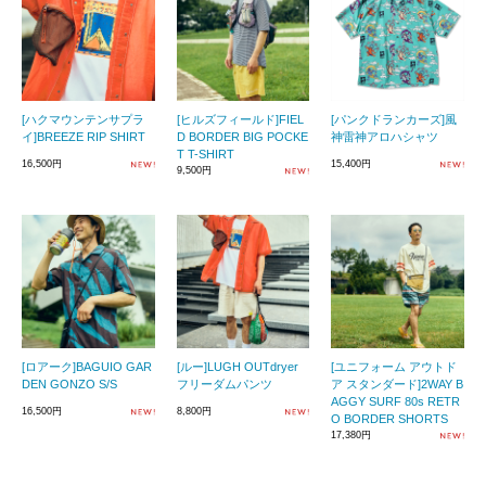
[ハクマウンテンサプラ
[ヒルズフィールド]FIEL
[パンクドランカーズ]風
イ]BREEZE RIP SHIRT
D BORDER BIG POCKE
神雷神アロハシャツ
T T-SHIRT
16,500円
15,400円
9,500円
[ロアーク]BAGUIO GAR
[ルー]LUGH OUTdryer
[ユニフォーム アウトド
DEN GONZO S/S
フリーダムパンツ
ア スタンダード]2WAY B
AGGY SURF 80s RETR
16,500円
8,800円
O BORDER SHORTS
17,380円