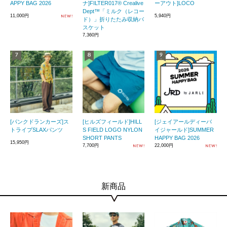
APPY BAG 2026
ナ]FILTER017® Crealive
ーアウト]LOCO
Dept™「ミルク（レコー
11,000円
5,940円
ド）」折りたたみ収納バ
スケット
7,360円
[パンクドランカーズ]ス
[ヒルズフィールド]HILL
[ジェイアールディーバ
トライプSLAXパンツ
S FIELD LOGO NYLON
イジャールド]SUMMER
SHORT PANTS
HAPPY BAG 2026
15,950円
7,700円
22,000円
新商品