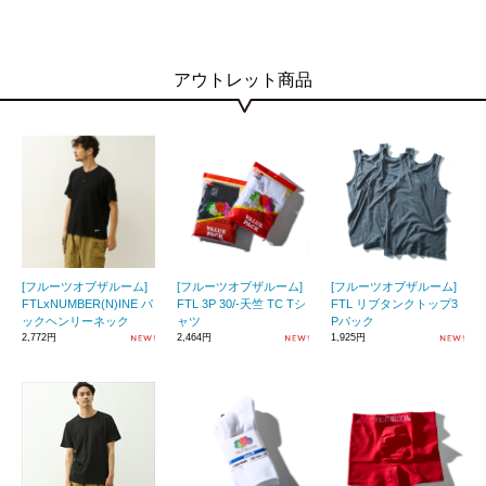
アウトレット商品
[フルーツオブザルーム]
[フルーツオブザルーム]
[フルーツオブザルーム]
FTLxNUMBER(N)INE パ
FTL 3P 30/-天竺 TC Tシ
FTL リブタンクトップ3
ックヘンリーネック
ャツ
Pパック
2,772円
2,464円
1,925円