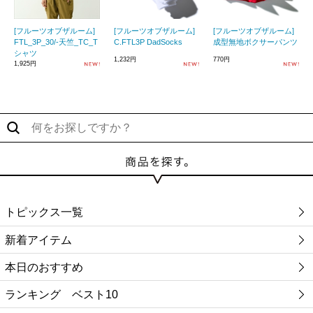
[フルーツオブザルーム]
[フルーツオブザルーム]
[フルーツオブザルーム]
FTL_3P_30/-天竺_TC_T
C.FTL3P DadSocks
成型無地ボクサーパンツ
シャツ
1,232円
770円
1,925円
トピックス一覧
新着アイテム
本日のおすすめ
ランキング ベスト10