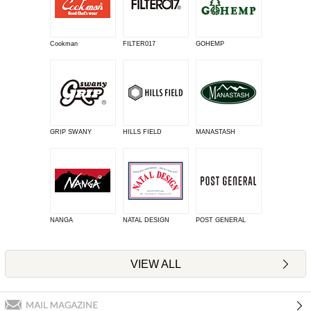
Cookman
FILTER017
GOHEMP
GRIP SWANY
HILLS FIELD
MANASTASH
NANGA
NATAL DESIGN
POST GENERAL
VIEW ALL