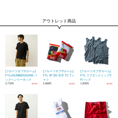
アウトレット商品
[フルーツオブザルーム]
[フルーツオブザルーム]
[フルーツオブザルーム]
FTLxNUMBER(N)INE パ
FTL 3P 30/-天竺 TC Tシ
FTL リブタンクトップ3
ックヘンリーネック
ャツ
Pパック
2,772円
2,464円
1,925円