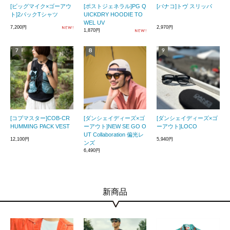
[ビッグマイク×ゴーアウ
[ポストジェネラル]PG Q
[バナコ]トヴ スリッパ
ト]2パックTシャツ
UICKDRY HOODIE TO
WEL UV
7,200円
2,970円
1,870円
[コブマスター]COB-CR
[ダンシェイディーズ×ゴ
[ダンシェイディーズ×ゴ
HUMMING PACK VEST
ーアウト]NEW SE GO O
ーアウト]LOCO
UT Collaboration 偏光レ
12,100円
5,940円
ンズ
6,490円
新商品