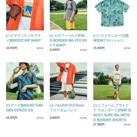
[ハクマウンテンサプラ
[ヒルズフィールド]FIEL
[パンクドランカーズ]風
イ]BREEZE RIP SHIRT
D BORDER BIG POCKE
神雷神アロハシャツ
T T-SHIRT
16,500円
15,400円
9,500円
[ロアーク]BAGUIO GAR
[ルー]LUGH OUTdryer
[ユニフォーム アウトド
DEN GONZO S/S
フリーダムパンツ
ア スタンダード]2WAY B
AGGY SURF 80s RETR
16,500円
8,800円
O BORDER SHORTS
17,380円