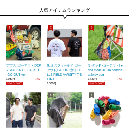
人気アイテムランキング
[デプス×ゴーアウト]DEP
[ヒルズフィールド×ゴー
[レダッド×ゴーアウト]re
S STACKABLE BASKET
アウト]GO OUT別注 HI
dad made in usa bandan
_GO OUT ver.
LLS FIELD VARSITY T-S
a 2way bag
3,950円
HIRT
7,480円
6,500円