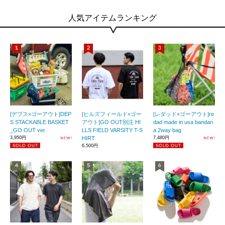
人気アイテムランキング
[デプス×ゴーアウト]DEP
[ヒルズフィールド×ゴー
[レダッド×ゴーアウト]re
S STACKABLE BASKET
アウト]GO OUT別注 HI
dad made in usa bandan
_GO OUT ver.
LLS FIELD VARSITY T-S
a 2way bag
3,950円
HIRT
7,480円
6,500円