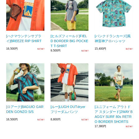
[ハクマウンテンサプラ
[ヒルズフィールド]FIEL
[パンクドランカーズ]風
イ]BREEZE RIP SHIRT
D BORDER BIG POCKE
神雷神アロハシャツ
T T-SHIRT
16,500円
15,400円
9,500円
[ロアーク]BAGUIO GAR
[ルー]LUGH OUTdryer
[ユニフォーム アウトド
DEN GONZO S/S
フリーダムパンツ
ア スタンダード]2WAY B
AGGY SURF 80s RETR
16,500円
8,800円
O BORDER SHORTS
17,380円