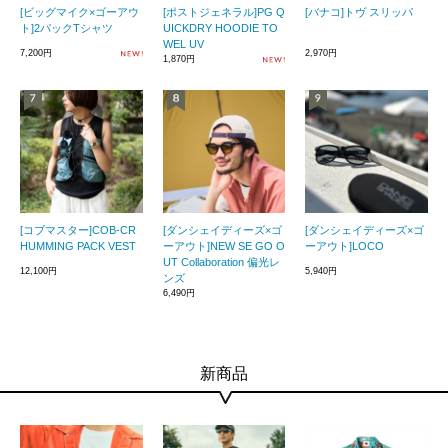
[ビッグマイク×ゴーアウ
[ポストジェネラル]PG Q
[バナコ]トヴ スリッパ
ト]2パックTシャツ
UICKDRY HOODIE TO
WEL UV
7,200円
2,970円
1,870円
[コブマスター]COB-CR
[ダンシェイディーズ×ゴ
[ダンシェイディーズ×ゴ
HUMMING PACK VEST
ーアウト]NEW SE GO O
ーアウト]LOCO
UT Collaboration 偏光レ
12,100円
5,940円
ンズ
6,490円
新商品