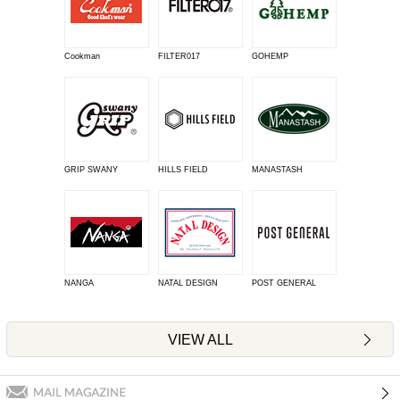
Cookman
FILTER017
GOHEMP
GRIP SWANY
HILLS FIELD
MANASTASH
NANGA
NATAL DESIGN
POST GENERAL
VIEW ALL