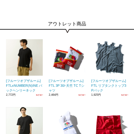
アウトレット商品
[フルーツオブザルーム]
[フルーツオブザルーム]
[フルーツオブザルーム]
FTLxNUMBER(N)INE パ
FTL 3P 30/-天竺 TC Tシ
FTL リブタンクトップ3
ックヘンリーネック
ャツ
Pパック
2,772円
2,464円
1,925円