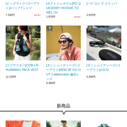
[ビッグマイク×ゴーアウ
[ポストジェネラル]PG Q
[バナコ]トヴ スリッパ
ト]2パックTシャツ
UICKDRY HOODIE TO
WEL UV
7,200円
2,970円
1,870円
[コブマスター]COB-CR
[ダンシェイディーズ×ゴ
[ダンシェイディーズ×ゴ
HUMMING PACK VEST
ーアウト]NEW SE GO O
ーアウト]LOCO
UT Collaboration 偏光レ
12,100円
5,940円
ンズ
6,490円
新商品