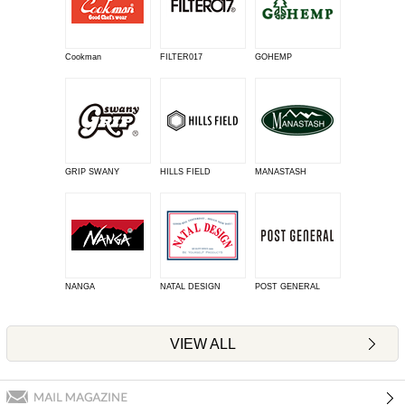
Cookman
FILTER017
GOHEMP
GRIP SWANY
HILLS FIELD
MANASTASH
NANGA
NATAL DESIGN
POST GENERAL
VIEW ALL