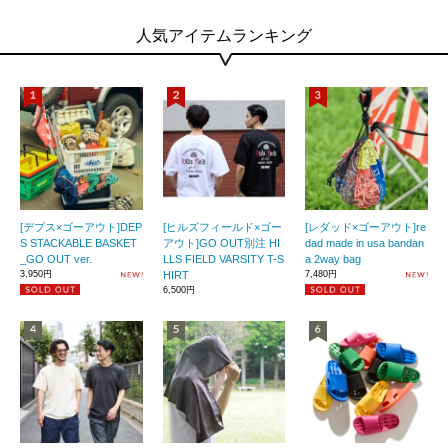
人気アイテムランキング
[デプス×ゴーアウト]DEP
[ヒルズフィールド×ゴー
[レダッド×ゴーアウト]re
S STACKABLE BASKET
アウト]GO OUT別注 HI
dad made in usa bandan
_GO OUT ver.
LLS FIELD VARSITY T-S
a 2way bag
3,950円
HIRT
7,480円
6,500円