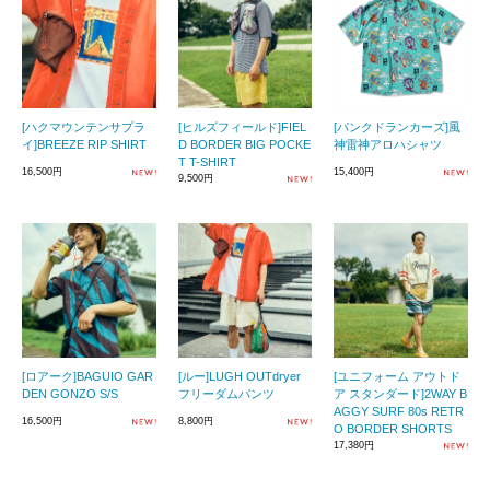
[ハクマウンテンサプラ
[ヒルズフィールド]FIEL
[パンクドランカーズ]風
イ]BREEZE RIP SHIRT
D BORDER BIG POCKE
神雷神アロハシャツ
T T-SHIRT
16,500円
15,400円
9,500円
[ロアーク]BAGUIO GAR
[ルー]LUGH OUTdryer
[ユニフォーム アウトド
DEN GONZO S/S
フリーダムパンツ
ア スタンダード]2WAY B
AGGY SURF 80s RETR
16,500円
8,800円
O BORDER SHORTS
17,380円