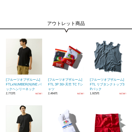
アウトレット商品
[フルーツオブザルーム]
[フルーツオブザルーム]
[フルーツオブザルーム]
FTLxNUMBER(N)INE パ
FTL 3P 30/-天竺 TC Tシ
FTL リブタンクトップ3
ックヘンリーネック
ャツ
Pパック
2,772円
2,464円
1,925円