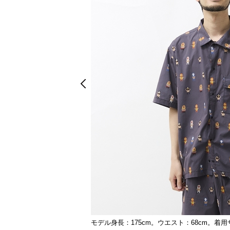
Prev
Prev
モデル身長：175cm。ウエスト：68cm。着用
06(レスラー柄)