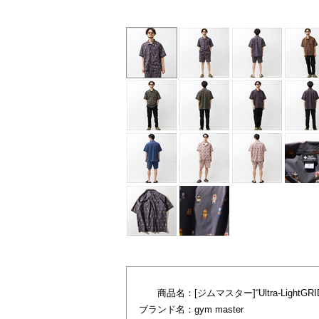
商品名：
[ジムマスター]“Ultra-Ligh
ブランド名：
gym master