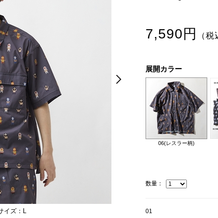
7,590円
（税
展開カラー
Next
Next
06(レスラー柄)
数量：
サイズ：L
モデル身長：175cm。ウエスト：68
01