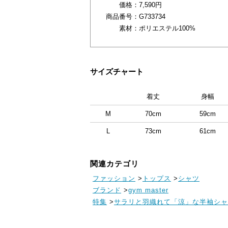
価格：
7,590円
商品番号：
G733734
素材：
ポリエステル100%
サイズチャート
着丈
身幅
M
70cm
59cm
L
73cm
61cm
関連カテゴリ
ファッション
>
トップス
>
シャツ
ブランド
>
gym master
特集
>
サラリと羽織れて「涼」な半袖シャ