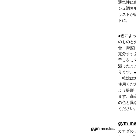
通気性に
シュ調素
ラストが
トに。
●色によ
のものと
合、摩擦
充分すす
干しをし
湿ったま
ります。
ー乾燥は
使用くだ
よう撮影
ます。商
の色と異
ください
gym ma
カナダの