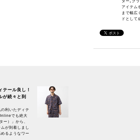
ター｡ク
アイテム
まで幅広
ドとして
ィテール良し！
ルが続々と到
気の利いたディテ
nlineでも絶大
マスター）」から、
テムが到着しまし
高めるようなワー