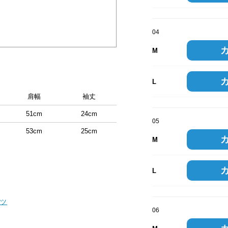
04
M
L
肩幅
袖丈
51cm
24cm
05
53cm
25cm
M
L
ツ
06