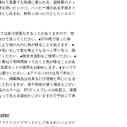
優れて真夏でも快適に着られる、超軽量のメッ
材を用いたシャツ。ハッピー感のある手描きイ
落とし込まれ、程良くゆったりとしたシルエッ
っては多少色落ちすることがありますので、他
分けて洗ってください。●汗や雨で湿った場
により他のものに色が移ることがあります。●
ぎ洗いをして形を整えてなるべく早く吊り、陰
てください。●無蛍光洗剤をご使用ください。●
ま重ねて長時間放っておくと色が移ることがあ
●洗濯ネットの使用をお勧めします。●タンブラ
お避けください。●アイロンがけは当て布をご
さい。掲載商品は出来るだけ現物と同じになる
しておりますが、若干色味が違う場合もござい
品のカラーは、PCディスプレイの性質上、実際
なって見える場合がございますので予めご了承
。
ster
ファクトリーブランドとして生まれたジムマス