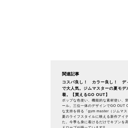
関連記事
コスパ良し！ カラー良し！ デ
で大人気。ジムマスターの夏モデ
着。【買えるGO OUT】
ポップな色使い、機能的な素材使い、
ール。三位一体のデザインでGO OUT O
な支持を得る「gym master（ジム
夏のライフスタイルに映える新作アイ
た。今季も身に着けるだけでキブンを
ドローブが揃っています!!