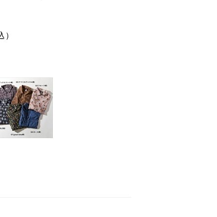
込）
cm。着用サイズ：L
モデル身長：175cm。ウエ
06(レスラー柄)