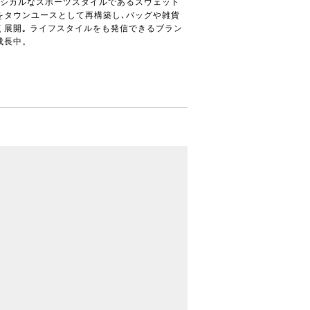
ラシカルなスポーツスタイルであるスウェット
をタウンユースとして再構築し､バッグや雑貨
く展開｡ ライフスタイルをも発信できるブラン
成長中。