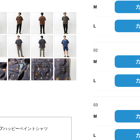
M
L
02
M
L
03
M
tGRID”ハッピーペイントシャツ
L