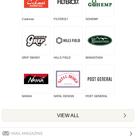
Cookman
FILTER017
GOHEMP
GRIP SWANY
HILLS FIELD
MANASTASH
NANGA
NATAL DESIGN
POST GENERAL
VIEW ALL