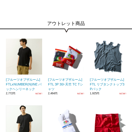
アウトレット商品
[フルーツオブザルーム]
[フルーツオブザルーム]
[フルーツオブザルーム]
FTLxNUMBER(N)INE パ
FTL 3P 30/-天竺 TC Tシ
FTL リブタンクトップ3
ックヘンリーネック
ャツ
Pパック
2,772円
2,464円
1,925円