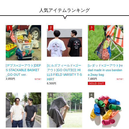
人気アイテムランキング
[デプス×ゴーアウト]DEP
[ヒルズフィールド×ゴー
[レダッド×ゴーアウト]re
S STACKABLE BASKET
アウト]GO OUT別注 HI
dad made in usa bandan
_GO OUT ver.
LLS FIELD VARSITY T-S
a 2way bag
3,950円
HIRT
7,480円
6,500円