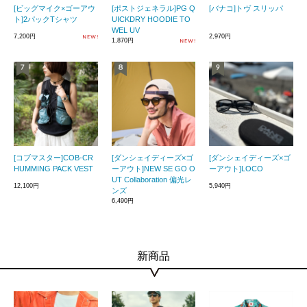
[ビッグマイク×ゴーアウ
[ポストジェネラル]PG Q
[バナコ]トヴ スリッパ
ト]2パックTシャツ
UICKDRY HOODIE TO
WEL UV
7,200円
2,970円
1,870円
[コブマスター]COB-CR
[ダンシェイディーズ×ゴ
[ダンシェイディーズ×ゴ
HUMMING PACK VEST
ーアウト]NEW SE GO O
ーアウト]LOCO
UT Collaboration 偏光レ
12,100円
5,940円
ンズ
6,490円
新商品