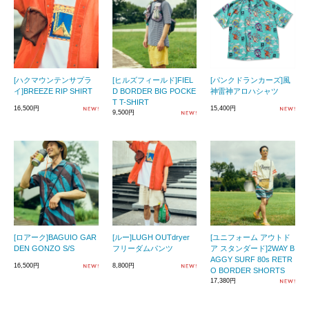
[ハクマウンテンサプラ
[ヒルズフィールド]FIEL
[パンクドランカーズ]風
イ]BREEZE RIP SHIRT
D BORDER BIG POCKE
神雷神アロハシャツ
T T-SHIRT
16,500円
15,400円
9,500円
[ロアーク]BAGUIO GAR
[ルー]LUGH OUTdryer
[ユニフォーム アウトド
DEN GONZO S/S
フリーダムパンツ
ア スタンダード]2WAY B
AGGY SURF 80s RETR
16,500円
8,800円
O BORDER SHORTS
17,380円