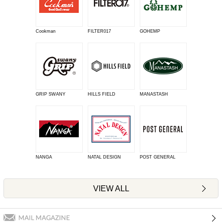
Cookman
FILTER017
GOHEMP
GRIP SWANY
HILLS FIELD
MANASTASH
NANGA
NATAL DESIGN
POST GENERAL
VIEW ALL