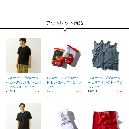
アウトレット商品
[フルーツオブザルーム]
[フルーツオブザルーム]
[フルーツオブザルーム]
FTLxNUMBER(N)INE パ
FTL 3P 30/-天竺 TC Tシ
FTL リブタンクトップ3
ックヘンリーネック
ャツ
Pパック
2,772円
2,464円
1,925円