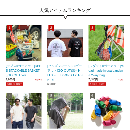
人気アイテムランキング
[デプス×ゴーアウト]DEP
[ヒルズフィールド×ゴー
[レダッド×ゴーアウト]re
S STACKABLE BASKET
アウト]GO OUT別注 HI
dad made in usa bandan
_GO OUT ver.
LLS FIELD VARSITY T-S
a 2way bag
3,950円
HIRT
7,480円
6,500円