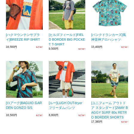
[ハクマウンテンサプラ
[ヒルズフィールド]FIEL
[パンクドランカーズ]風
イ]BREEZE RIP SHIRT
D BORDER BIG POCKE
神雷神アロハシャツ
T T-SHIRT
16,500円
15,400円
9,500円
[ロアーク]BAGUIO GAR
[ルー]LUGH OUTdryer
[ユニフォーム アウトド
DEN GONZO S/S
フリーダムパンツ
ア スタンダード]2WAY B
AGGY SURF 80s RETR
16,500円
8,800円
O BORDER SHORTS
17,380円