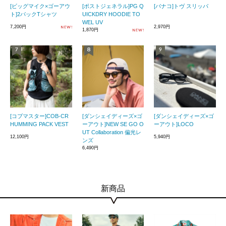
[ビッグマイク×ゴーアウ
[ポストジェネラル]PG Q
[バナコ]トヴ スリッパ
ト]2パックTシャツ
UICKDRY HOODIE TO
WEL UV
7,200円
2,970円
1,870円
[コブマスター]COB-CR
[ダンシェイディーズ×ゴ
[ダンシェイディーズ×ゴ
HUMMING PACK VEST
ーアウト]NEW SE GO O
ーアウト]LOCO
UT Collaboration 偏光レ
12,100円
5,940円
ンズ
6,490円
新商品