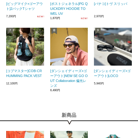
[ビッグマイク×ゴーアウ
[ポストジェネラル]PG Q
[バナコ]トヴ スリッパ
ト]2パックTシャツ
UICKDRY HOODIE TO
WEL UV
7,200円
2,970円
1,870円
[コブマスター]COB-CR
[ダンシェイディーズ×ゴ
[ダンシェイディーズ×ゴ
HUMMING PACK VEST
ーアウト]NEW SE GO O
ーアウト]LOCO
UT Collaboration 偏光レ
12,100円
5,940円
ンズ
6,490円
新商品