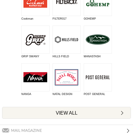
Cookman
FILTER017
GOHEMP
GRIP SWANY
HILLS FIELD
MANASTASH
NANGA
NATAL DESIGN
POST GENERAL
VIEW ALL