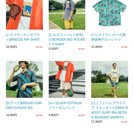
[ハクマウンテンサプラ
[ヒルズフィールド]FIEL
[パンクドランカーズ]風
イ]BREEZE RIP SHIRT
D BORDER BIG POCKE
神雷神アロハシャツ
T T-SHIRT
16,500円
15,400円
9,500円
[ロアーク]BAGUIO GAR
[ルー]LUGH OUTdryer
[ユニフォーム アウトド
DEN GONZO S/S
フリーダムパンツ
ア スタンダード]2WAY B
AGGY SURF 80s RETR
16,500円
8,800円
O BORDER SHORTS
17,380円