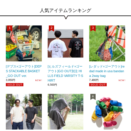
人気アイテムランキング
[デプス×ゴーアウト]DEP
[ヒルズフィールド×ゴー
[レダッド×ゴーアウト]re
S STACKABLE BASKET
アウト]GO OUT別注 HI
dad made in usa bandan
_GO OUT ver.
LLS FIELD VARSITY T-S
a 2way bag
3,950円
HIRT
7,480円
6,500円