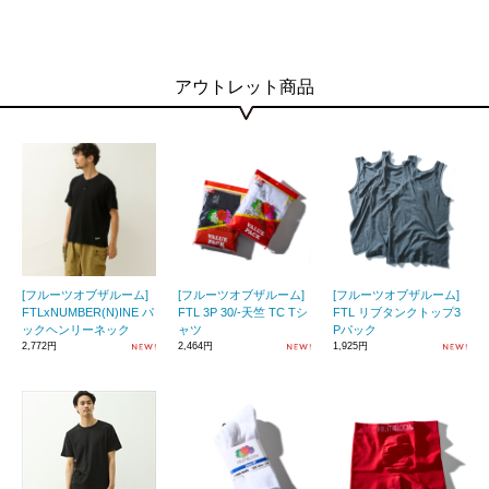
アウトレット商品
[フルーツオブザルーム]
[フルーツオブザルーム]
[フルーツオブザルーム]
FTLxNUMBER(N)INE パ
FTL 3P 30/-天竺 TC Tシ
FTL リブタンクトップ3
ックヘンリーネック
ャツ
Pパック
2,772円
2,464円
1,925円