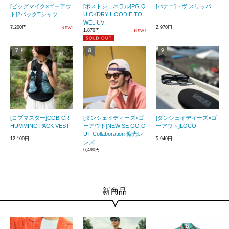
[ビッグマイク×ゴーアウ
[ポストジェネラル]PG Q
[バナコ]トヴ スリッパ
ト]2パックTシャツ
UICKDRY HOODIE TO
WEL UV
7,200円
2,970円
1,870円
[コブマスター]COB-CR
[ダンシェイディーズ×ゴ
[ダンシェイディーズ×ゴ
HUMMING PACK VEST
ーアウト]NEW SE GO O
ーアウト]LOCO
UT Collaboration 偏光レ
12,100円
5,940円
ンズ
6,490円
新商品