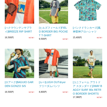
[ハクマウンテンサプラ
[ヒルズフィールド]FIEL
[パンクドランカーズ]風
イ]BREEZE RIP SHIRT
D BORDER BIG POCKE
神雷神アロハシャツ
T T-SHIRT
16,500円
15,400円
9,500円
[ロアーク]BAGUIO GAR
[ルー]LUGH OUTdryer
[ユニフォーム アウトド
DEN GONZO S/S
フリーダムパンツ
ア スタンダード]2WAY B
AGGY SURF 80s RETR
16,500円
8,800円
O BORDER SHORTS
17,380円