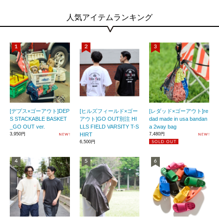
人気アイテムランキング
[デプス×ゴーアウト]DEP
[ヒルズフィールド×ゴー
[レダッド×ゴーアウト]re
S STACKABLE BASKET
アウト]GO OUT別注 HI
dad made in usa bandan
_GO OUT ver.
LLS FIELD VARSITY T-S
a 2way bag
3,950円
HIRT
7,480円
6,500円