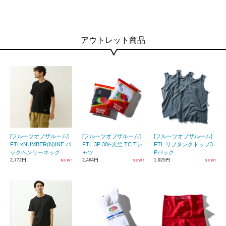
アウトレット商品
[フルーツオブザルーム]
[フルーツオブザルーム]
[フルーツオブザルーム]
FTLxNUMBER(N)INE パ
FTL 3P 30/-天竺 TC Tシ
FTL リブタンクトップ3
ックヘンリーネック
ャツ
Pパック
2,772円
2,464円
1,925円