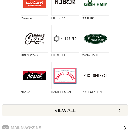
Cookman
FILTER017
GOHEMP
GRIP SWANY
HILLS FIELD
MANASTASH
NANGA
NATAL DESIGN
POST GENERAL
VIEW ALL