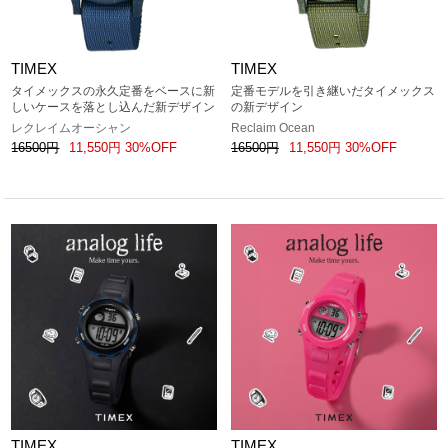
TIMEX
TIMEX
タイメックスの永久定番をベースに新
定番モデルを引き継いだタイメックス
しいケースを落とし込んだ新デザイン
の新デザイン
レクレイムオーシャン
Reclaim Ocean
16500円
11,550円 30%OFF
16500円
11,550円 30%OFF
TIMEX
TIMEX