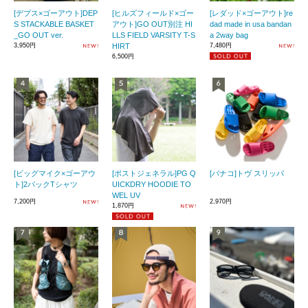
[デプス×ゴーアウト]DEP
[ヒルズフィールド×ゴー
[レダッド×ゴーアウト]re
S STACKABLE BASKET
アウト]GO OUT別注 HI
dad made in usa bandan
_GO OUT ver.
LLS FIELD VARSITY T-S
a 2way bag
3,950円
HIRT
7,480円
6,500円
[ビッグマイク×ゴーアウ
[ポストジェネラル]PG Q
[バナコ]トヴ スリッパ
ト]2パックTシャツ
UICKDRY HOODIE TO
WEL UV
7,200円
2,970円
1,870円