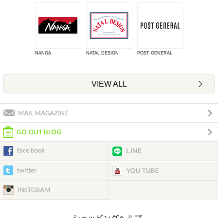
NANGA
NATAL DESIGN
POST GENERAL
VIEW ALL