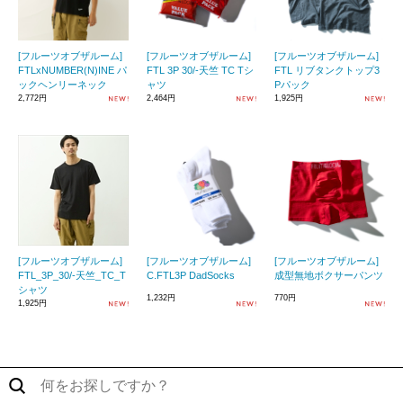
[フルーツオブザルーム]
[フルーツオブザルーム]
[フルーツオブザルーム]
FTLxNUMBER(N)INE パ
FTL 3P 30/-天竺 TC Tシ
FTL リブタンクトップ3
ックヘンリーネック
ャツ
Pパック
2,772円
2,464円
1,925円
[フルーツオブザルーム]
[フルーツオブザルーム]
[フルーツオブザルーム]
FTL_3P_30/-天竺_TC_T
C.FTL3P DadSocks
成型無地ボクサーパンツ
シャツ
1,232円
770円
1,925円