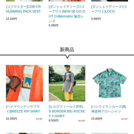
[コブマスター]COB-CR
[ダンシェイディーズ×ゴ
[ダンシェイディーズ×ゴ
HUMMING PACK VEST
ーアウト]NEW SE GO O
ーアウト]LOCO
UT Collaboration 偏光レ
12,100円
5,940円
ンズ
6,490円
新商品
[ハクマウンテンサプラ
[ヒルズフィールド]FIEL
[パンクドランカーズ]風
イ]BREEZE RIP SHIRT
D BORDER BIG POCKE
神雷神アロハシャツ
T T-SHIRT
16,500円
15,400円
9,500円