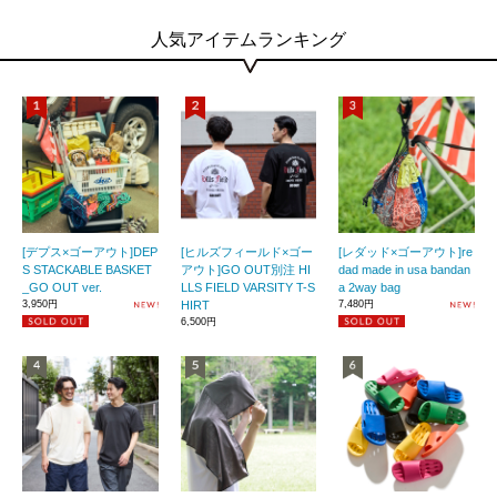
人気アイテムランキング
[デプス×ゴーアウト]DEP
[ヒルズフィールド×ゴー
[レダッド×ゴーアウト]re
S STACKABLE BASKET
アウト]GO OUT別注 HI
dad made in usa bandan
_GO OUT ver.
LLS FIELD VARSITY T-S
a 2way bag
3,950円
HIRT
7,480円
6,500円