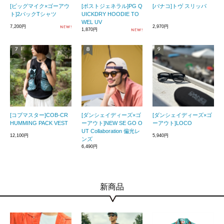
[ビッグマイク×ゴーアウ
[ポストジェネラル]PG Q
[バナコ]トヴ スリッパ
ト]2パックTシャツ
UICKDRY HOODIE TO
WEL UV
7,200円
2,970円
1,870円
[コブマスター]COB-CR
[ダンシェイディーズ×ゴ
[ダンシェイディーズ×ゴ
HUMMING PACK VEST
ーアウト]NEW SE GO O
ーアウト]LOCO
UT Collaboration 偏光レ
12,100円
5,940円
ンズ
6,490円
新商品