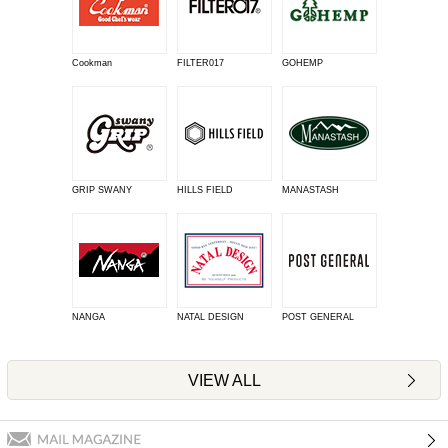
Cookman
FILTER017
GOHEMP
GRIP SWANY
HILLS FIELD
MANASTASH
NANGA
NATAL DESIGN
POST GENERAL
VIEW ALL