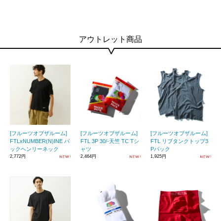
アウトレット商品
[フルーツオブザルーム]
[フルーツオブザルーム]
[フルーツオブザルーム]
FTLxNUMBER(N)INE パ
FTL 3P 30/-天竺 TC Tシ
FTL リブタンクトップ3
ックヘンリーネック
ャツ
Pパック
2,772円
2,464円
1,925円