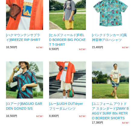
[ハクマウンテンサプラ
[ヒルズフィールド]FIEL
[パンクドランカーズ]風
イ]BREEZE RIP SHIRT
D BORDER BIG POCKE
神雷神アロハシャツ
T T-SHIRT
16,500円
15,400円
9,500円
[ロアーク]BAGUIO GAR
[ルー]LUGH OUTdryer
[ユニフォーム アウトド
DEN GONZO S/S
フリーダムパンツ
ア スタンダード]2WAY B
AGGY SURF 80s RETR
16,500円
8,800円
O BORDER SHORTS
17,380円