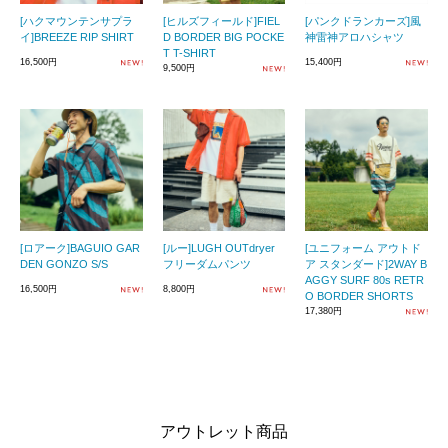
[ハクマウンテンサプラ
[ヒルズフィールド]FIEL
[パンクドランカーズ]風
イ]BREEZE RIP SHIRT
D BORDER BIG POCKE
神雷神アロハシャツ
T T-SHIRT
16,500円
15,400円
9,500円
[ロアーク]BAGUIO GAR
[ルー]LUGH OUTdryer
[ユニフォーム アウトド
DEN GONZO S/S
フリーダムパンツ
ア スタンダード]2WAY B
AGGY SURF 80s RETR
16,500円
8,800円
O BORDER SHORTS
17,380円
アウトレット商品