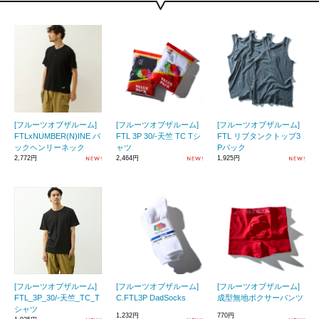
[フルーツオブザルーム]
[フルーツオブザルーム]
[フルーツオブザルーム]
FTLxNUMBER(N)INE パ
FTL 3P 30/-天竺 TC Tシ
FTL リブタンクトップ3
ックヘンリーネック
ャツ
Pパック
2,772円
2,464円
1,925円
[フルーツオブザルーム]
[フルーツオブザルーム]
[フルーツオブザルーム]
FTL_3P_30/-天竺_TC_T
C.FTL3P DadSocks
成型無地ボクサーパンツ
シャツ
1,232円
770円