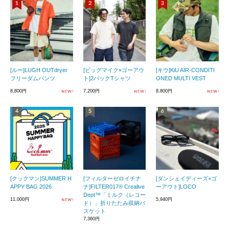
[ルー]LUGH OUTdryer
[ビッグマイク×ゴーアウ
[キウ]KiU AIR-CONDITI
フリーダムパンツ
ト]2パックTシャツ
ONED MULTI VEST
8,800円
7,200円
8,800円
[クックマン]SUMMER H
[フィルターゼロイチナ
[ダンシェイディーズ×ゴ
APPY BAG 2026
ナ]FILTER017® Crealive
ーアウト]LOCO
Dept™「ミルク（レコー
11,000円
5,940円
ド）」折りたたみ収納バ
スケット
7,360円