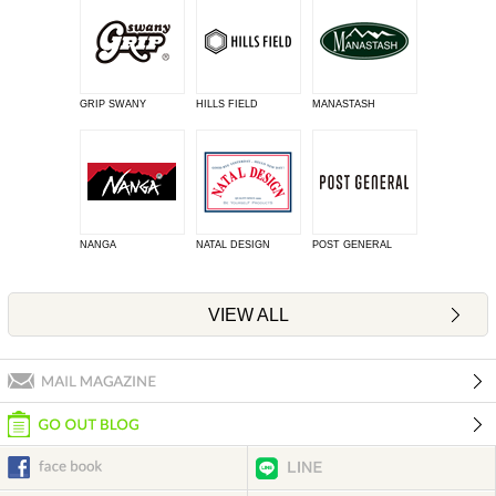
GRIP SWANY
HILLS FIELD
MANASTASH
NANGA
NATAL DESIGN
POST GENERAL
VIEW ALL