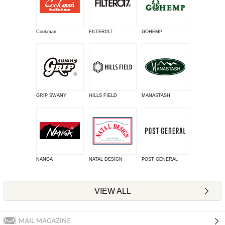
Cookman
FILTER017
GOHEMP
GRIP SWANY
HILLS FIELD
MANASTASH
NANGA
NATAL DESIGN
POST GENERAL
VIEW ALL