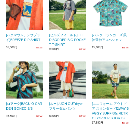
[ハクマウンテンサプラ
[ヒルズフィールド]FIEL
[パンクドランカーズ]風
イ]BREEZE RIP SHIRT
D BORDER BIG POCKE
神雷神アロハシャツ
T T-SHIRT
16,500円
15,400円
9,500円
[ロアーク]BAGUIO GAR
[ルー]LUGH OUTdryer
[ユニフォーム アウトド
DEN GONZO S/S
フリーダムパンツ
ア スタンダード]2WAY B
AGGY SURF 80s RETR
16,500円
8,800円
O BORDER SHORTS
17,380円