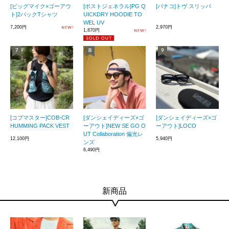
[ビッグマイク×ゴーアウ
[ポストジェネラル]PG Q
[バナコ]トヴ スリッパ
ト]2パックTシャツ
UICKDRY HOODIE TO
WEL UV
7,200円
2,970円
1,870円
[コブマスター]COB-CR
[ダンシェイディーズ×ゴ
[ダンシェイディーズ×ゴ
HUMMING PACK VEST
ーアウト]NEW SE GO O
ーアウト]LOCO
UT Collaboration 偏光レ
12,100円
5,940円
ンズ
6,490円
新商品