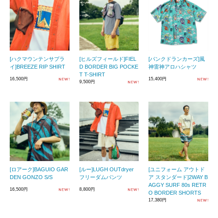
[ハクマウンテンサプラ
[ヒルズフィールド]FIEL
[パンクドランカーズ]風
イ]BREEZE RIP SHIRT
D BORDER BIG POCKE
神雷神アロハシャツ
T T-SHIRT
16,500円
15,400円
9,500円
[ロアーク]BAGUIO GAR
[ルー]LUGH OUTdryer
[ユニフォーム アウトド
DEN GONZO S/S
フリーダムパンツ
ア スタンダード]2WAY B
AGGY SURF 80s RETR
16,500円
8,800円
O BORDER SHORTS
17,380円