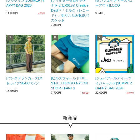
[クックマン]SUMMER H
[フィルターゼロイチナ
[ダンシェイディーズ×ゴ
APPY BAG 2026
ナ]FILTER017® Crealive
ーアウト]LOCO
Dept™「ミルク（レコー
11,000円
5,940円
ド）」折りたたみ収納バ
スケット
7,360円
[パンクドランカーズ]ス
[ヒルズフィールド]HILL
[ジェイアールディーバ
トライプSLAXパンツ
S FIELD LOGO NYLON
イジャールド]SUMMER
SHORT PANTS
HAPPY BAG 2026
15,950円
7,700円
22,000円
新商品