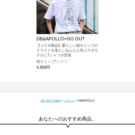
DB&APOLLO×GO OUT
【コラボ商品】愛らしい猫キャンプの
イラストを落とし込んだ人気コラボモ
デルにTシャツが登場
猫キャンプTシャツ
4,950円
GO OUT Online
>
ブランド
>
DB&APOLLO
あなたへのおすすめ商品。