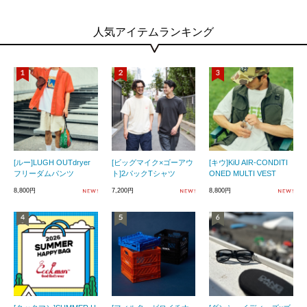
人気アイテムランキング
[ルー]LUGH OUTdryer
[ビッグマイク×ゴーアウ
[キウ]KiU AIR-CONDITI
フリーダムパンツ
ト]2パックTシャツ
ONED MULTI VEST
8,800円
7,200円
8,800円