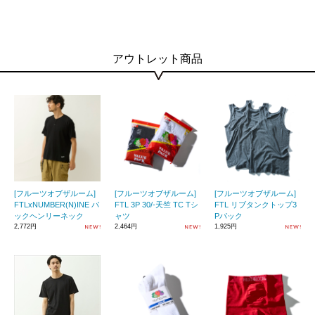
アウトレット商品
[フルーツオブザルーム]
[フルーツオブザルーム]
[フルーツオブザルーム]
FTLxNUMBER(N)INE パ
FTL 3P 30/-天竺 TC Tシ
FTL リブタンクトップ3
ックヘンリーネック
ャツ
Pパック
2,772円
2,464円
1,925円