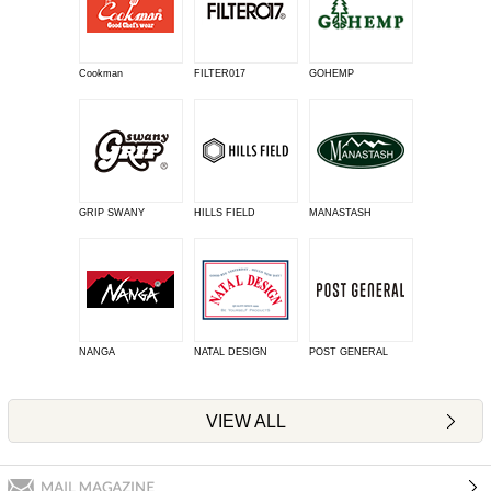
Cookman
FILTER017
GOHEMP
GRIP SWANY
HILLS FIELD
MANASTASH
NANGA
NATAL DESIGN
POST GENERAL
VIEW ALL