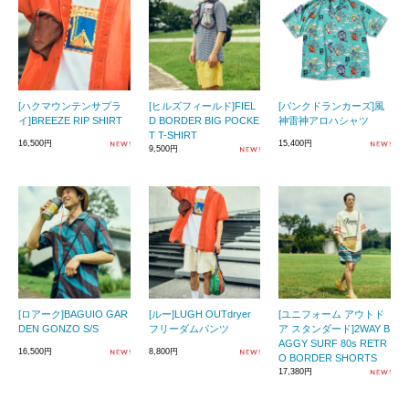
[ハクマウンテンサプラ
[ヒルズフィールド]FIEL
[パンクドランカーズ]風
イ]BREEZE RIP SHIRT
D BORDER BIG POCKE
神雷神アロハシャツ
T T-SHIRT
16,500円
15,400円
9,500円
[ロアーク]BAGUIO GAR
[ルー]LUGH OUTdryer
[ユニフォーム アウトド
DEN GONZO S/S
フリーダムパンツ
ア スタンダード]2WAY B
AGGY SURF 80s RETR
16,500円
8,800円
O BORDER SHORTS
17,380円