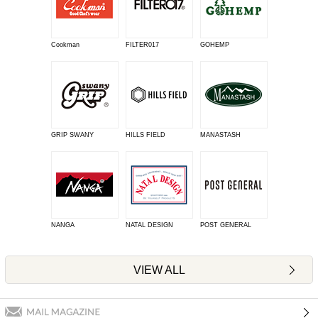
Cookman
FILTER017
GOHEMP
GRIP SWANY
HILLS FIELD
MANASTASH
NANGA
NATAL DESIGN
POST GENERAL
VIEW ALL