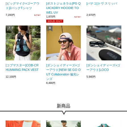
[ビッグマイク×ゴーアウ
[ポストジェネラル]PG Q
[バナコ]トヴ スリッパ
ト]2パックTシャツ
UICKDRY HOODIE TO
WEL UV
7,200円
2,970円
1,870円
[コブマスター]COB-CR
[ダンシェイディーズ×ゴ
[ダンシェイディーズ×ゴ
HUMMING PACK VEST
ーアウト]NEW SE GO O
ーアウト]LOCO
UT Collaboration 偏光レ
12,100円
5,940円
ンズ
6,490円
新商品