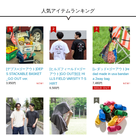
人気アイテムランキング
[デプス×ゴーアウト]DEP
[ヒルズフィールド×ゴー
[レダッド×ゴーアウト]re
S STACKABLE BASKET
アウト]GO OUT別注 HI
dad made in usa bandan
_GO OUT ver.
LLS FIELD VARSITY T-S
a 2way bag
3,950円
HIRT
7,480円
6,500円