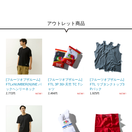
アウトレット商品
[フルーツオブザルーム]
[フルーツオブザルーム]
[フルーツオブザルーム]
FTLxNUMBER(N)INE パ
FTL 3P 30/-天竺 TC Tシ
FTL リブタンクトップ3
ックヘンリーネック
ャツ
Pパック
2,772円
2,464円
1,925円