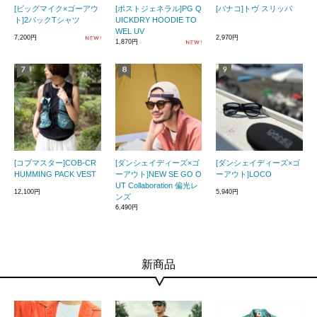
[ビッグマイク×ゴーアウ
[ポストジェネラル]PG Q
[バナコ]トヴ スリッパ
ト]2パックTシャツ
UICKDRY HOODIE TO
WEL UV
7,200円
2,970円
1,870円
[コブマスター]COB-CR
[ダンシェイディーズ×ゴ
[ダンシェイディーズ×ゴ
HUMMING PACK VEST
ーアウト]NEW SE GO O
ーアウト]LOCO
UT Collaboration 偏光レ
12,100円
5,940円
ンズ
6,490円
新商品