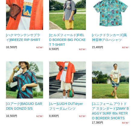
[ハクマウンテンサプラ
[ヒルズフィールド]FIEL
[パンクドランカーズ]風
イ]BREEZE RIP SHIRT
D BORDER BIG POCKE
神雷神アロハシャツ
T T-SHIRT
16,500円
15,400円
9,500円
[ロアーク]BAGUIO GAR
[ルー]LUGH OUTdryer
[ユニフォーム アウトド
DEN GONZO S/S
フリーダムパンツ
ア スタンダード]2WAY B
AGGY SURF 80s RETR
16,500円
8,800円
O BORDER SHORTS
17,380円