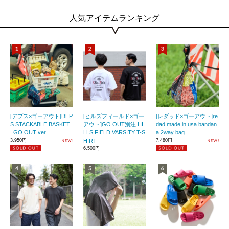
人気アイテムランキング
[デプス×ゴーアウト]DEP
[ヒルズフィールド×ゴー
[レダッド×ゴーアウト]re
S STACKABLE BASKET
アウト]GO OUT別注 HI
dad made in usa bandan
_GO OUT ver.
LLS FIELD VARSITY T-S
a 2way bag
3,950円
HIRT
7,480円
6,500円