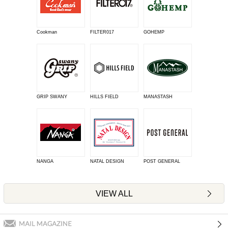
Cookman
FILTER017
GOHEMP
GRIP SWANY
HILLS FIELD
MANASTASH
NANGA
NATAL DESIGN
POST GENERAL
VIEW ALL