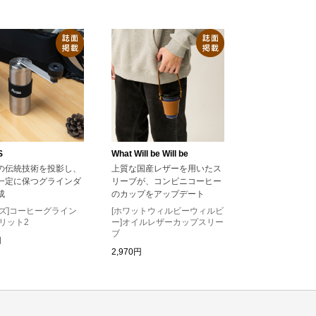
S
What Will be Will be
の伝統技術を投影し、
上質な国産レザーを用いたス
一定に保つグラインダ
リーブが、コンビニコーヒー
成
のカップをアップデート
ーズ]コーヒーグライン
[ホワットウィルビーウィルビ
リット2
ー]オイルレザーカップスリー
ブ
円
2,970円