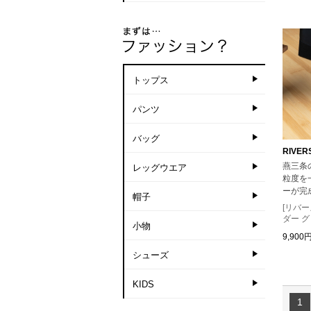
トップス
パンツ
バッグ
RIVER
燕三条
レッグウエア
粒度を
ーが完
帽子
[リバ
ダー グ
小物
9,900
シューズ
KIDS
1