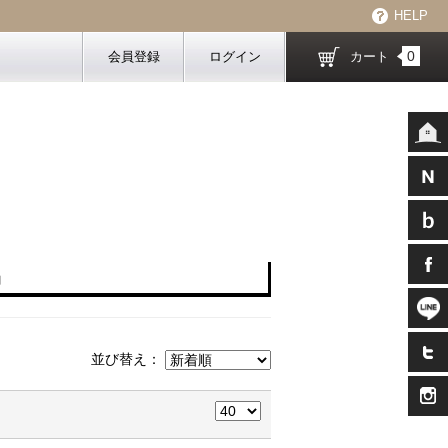
HELP
0
会員登録
ログイン
カート
s」
並び替え：