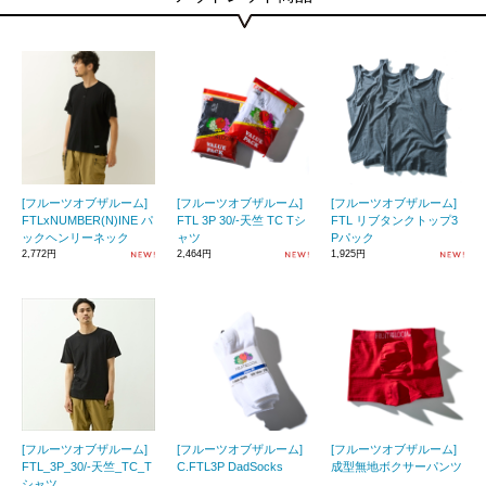
[フルーツオブザルーム]
[フルーツオブザルーム]
[フルーツオブザルーム]
FTLxNUMBER(N)INE パ
FTL 3P 30/-天竺 TC Tシ
FTL リブタンクトップ3
ックヘンリーネック
ャツ
Pパック
2,772円
2,464円
1,925円
[フルーツオブザルーム]
[フルーツオブザルーム]
[フルーツオブザルーム]
FTL_3P_30/-天竺_TC_T
C.FTL3P DadSocks
成型無地ボクサーパンツ
シャツ