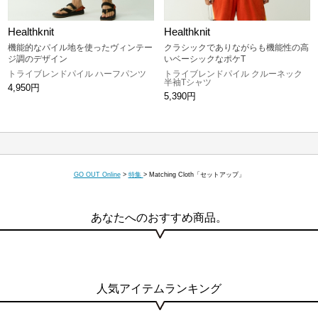
Healthknit
Healthknit
機能的なパイル地を使ったヴィンテー
クラシックでありながらも機能性の高
ジ調のデザイン
いベーシックなポケT
トライブレンドパイル ハーフパンツ
トライブレンドパイル クルーネック
半袖Tシャツ
4,950円
5,390円
GO OUT Online
>
特集
>
Matching Cloth「セットアップ」
あなたへのおすすめ商品。
人気アイテムランキング