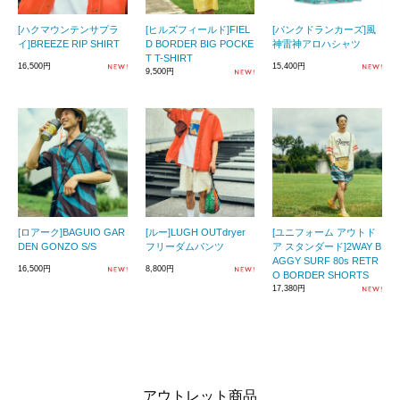
[ハクマウンテンサプラ
[ヒルズフィールド]FIEL
[パンクドランカーズ]風
イ]BREEZE RIP SHIRT
D BORDER BIG POCKE
神雷神アロハシャツ
T T-SHIRT
16,500円
15,400円
9,500円
[ロアーク]BAGUIO GAR
[ルー]LUGH OUTdryer
[ユニフォーム アウトド
DEN GONZO S/S
フリーダムパンツ
ア スタンダード]2WAY B
AGGY SURF 80s RETR
16,500円
8,800円
O BORDER SHORTS
17,380円
アウトレット商品