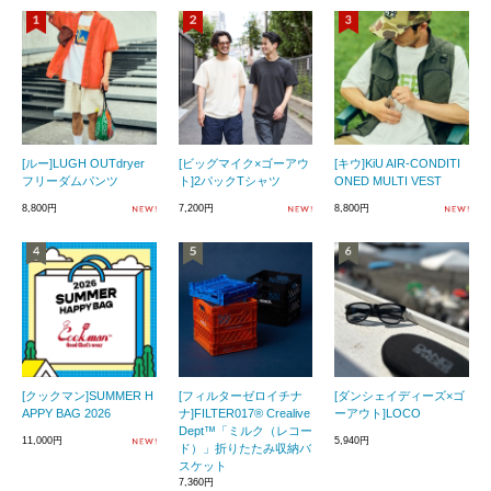
[ルー]LUGH OUTdryer
[ビッグマイク×ゴーアウ
[キウ]KiU AIR-CONDITI
フリーダムパンツ
ト]2パックTシャツ
ONED MULTI VEST
8,800円
7,200円
8,800円
[クックマン]SUMMER H
[フィルターゼロイチナ
[ダンシェイディーズ×ゴ
APPY BAG 2026
ナ]FILTER017® Crealive
ーアウト]LOCO
Dept™「ミルク（レコー
11,000円
5,940円
ド）」折りたたみ収納バ
スケット
7,360円