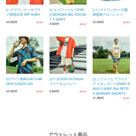
[ハクマウンテンサプラ
[ヒルズフィールド]FIEL
[パンクドランカーズ]風
イ]BREEZE RIP SHIRT
D BORDER BIG POCKE
神雷神アロハシャツ
T T-SHIRT
16,500円
15,400円
9,500円
[ロアーク]BAGUIO GAR
[ルー]LUGH OUTdryer
[ユニフォーム アウトド
DEN GONZO S/S
フリーダムパンツ
ア スタンダード]2WAY B
AGGY SURF 80s RETR
16,500円
8,800円
O BORDER SHORTS
17,380円
アウトレット商品