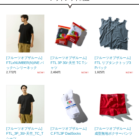
[フルーツオブザルーム]
[フルーツオブザルーム]
[フルーツオブザルーム]
FTLxNUMBER(N)INE パ
FTL 3P 30/-天竺 TC Tシ
FTL リブタンクトップ3
ックヘンリーネック
ャツ
Pパック
2,772円
2,464円
1,925円
[フルーツオブザルーム]
[フルーツオブザルーム]
[フルーツオブザルーム]
FTL_3P_30/-天竺_TC_T
C.FTL3P DadSocks
成型無地ボクサーパンツ
シャツ