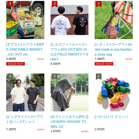
[デプス×ゴーアウト]DEP
[ヒルズフィールド×ゴー
[レダッド×ゴーアウト]re
S STACKABLE BASKET
アウト]GO OUT別注 HI
dad made in usa bandan
_GO OUT ver.
LLS FIELD VARSITY T-S
a 2way bag
3,950円
HIRT
7,480円
6,500円
[ビッグマイク×ゴーアウ
[ポストジェネラル]PG Q
[バナコ]トヴ スリッパ
ト]2パックTシャツ
UICKDRY HOODIE TO
WEL UV
7,200円
2,970円
1,870円