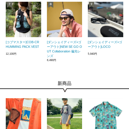
[コブマスター]COB-CR
[ダンシェイディーズ×ゴ
[ダンシェイディーズ×ゴ
HUMMING PACK VEST
ーアウト]NEW SE GO O
ーアウト]LOCO
UT Collaboration 偏光レ
12,100円
5,940円
ンズ
6,490円
新商品