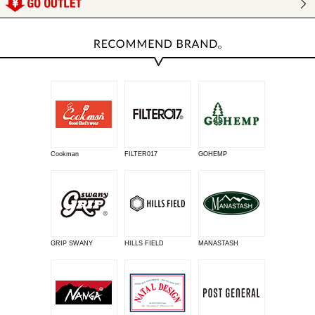
Cookman
FILTER017
GOHEMP
GRIP SWANY
HILLS FIELD
MANASTASH