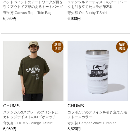
ハンドペイントのアートワークが目を
ステンシルアーティストのアートワー
引くアウトドア感のあるトートバッグ
クを引き立てたコラボ第2弾
守矢努 Canvas Rope Tote Bag
守矢努 Old Booby T-Shirt
6,930円
6,930円
CHUMS
CHUMS
ステンシル&スプレーのプリントと、
コラボだけのデザインを引き立てたモ
カレッジテイストのロゴがマッチ
ノトーンカラー
守矢努 CHUMS College T-Shirt
守矢努 Camper Wave Tumbler
6,930円
3,520円