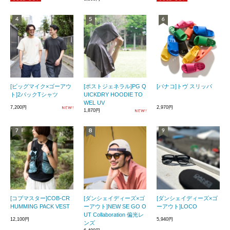
[ビッグマイク×ゴーアウ
[ポストジェネラル]PG Q
[バナコ]トヴ スリッパ
ト]2パックTシャツ
UICKDRY HOODIE TO
WEL UV
7,200円
2,970円
1,870円
[コブマスター]COB-CR
[ダンシェイディーズ×ゴ
[ダンシェイディーズ×ゴ
HUMMING PACK VEST
ーアウト]NEW SE GO O
ーアウト]LOCO
UT Collaboration 偏光レ
12,100円
5,940円
ンズ