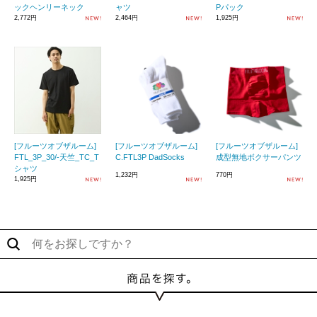
ックヘンリーネック
ャツ
Pパック
2,772円
2,464円
1,925円
[フルーツオブザルーム]
[フルーツオブザルーム]
[フルーツオブザルーム]
FTL_3P_30/-天竺_TC_T
C.FTL3P DadSocks
成型無地ボクサーパンツ
シャツ
1,232円
770円
1,925円