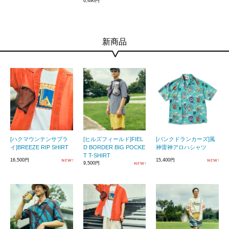
6,490円
新商品
[ハクマウンテンサプラ
[ヒルズフィールド]FIEL
[パンクドランカーズ]風
イ]BREEZE RIP SHIRT
D BORDER BIG POCKE
神雷神アロハシャツ
T T-SHIRT
16,500円
15,400円
9,500円