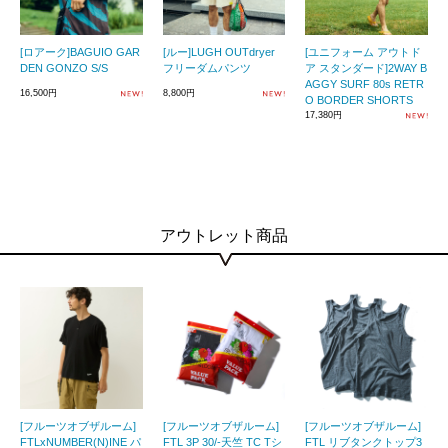
[ロアーク]BAGUIO GAR
[ルー]LUGH OUTdryer
[ユニフォーム アウトド
DEN GONZO S/S
フリーダムパンツ
ア スタンダード]2WAY B
AGGY SURF 80s RETR
16,500円
8,800円
O BORDER SHORTS
17,380円
アウトレット商品
[フルーツオブザルーム]
[フルーツオブザルーム]
[フルーツオブザルーム]
FTLxNUMBER(N)INE パ
FTL 3P 30/-天竺 TC Tシ
FTL リブタンクトップ3