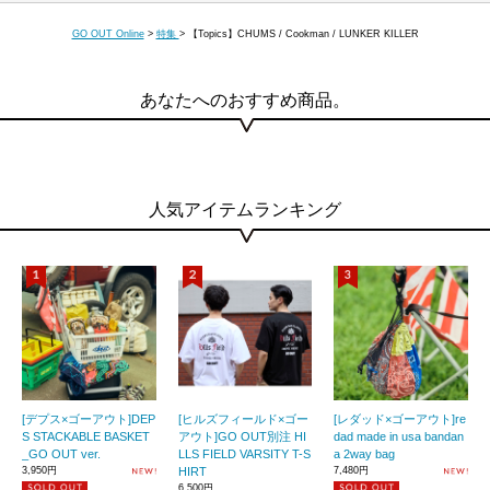
GO OUT Online
>
特集
>
【Topics】CHUMS / Cookman / LUNKER KILLER
あなたへのおすすめ商品。
人気アイテムランキング
[デプス×ゴーアウト]DEP
[ヒルズフィールド×ゴー
[レダッド×ゴーアウト]re
S STACKABLE BASKET
アウト]GO OUT別注 HI
dad made in usa bandan
_GO OUT ver.
LLS FIELD VARSITY T-S
a 2way bag
3,950円
HIRT
7,480円
6,500円