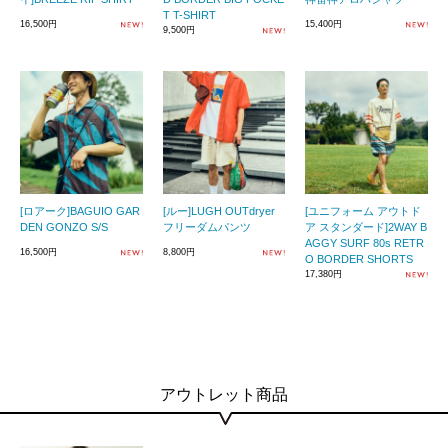
T T-SHIRT
16,500円
15,400円
9,500円
[ロアーク]BAGUIO GAR
[ルー]LUGH OUTdryer
[ユニフォーム アウトド
DEN GONZO S/S
フリーダムパンツ
ア スタンダード]2WAY B
AGGY SURF 80s RETR
16,500円
8,800円
O BORDER SHORTS
17,380円
アウトレット商品