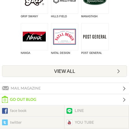
GRIP SWANY
HILLS FIELD
MANASTASH
NANGA
NATAL DESIGN
POST GENERAL
VIEW ALL