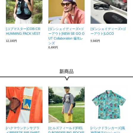
[コブマスター]COB-CR
[ダンシェイディーズ×ゴ
[ダンシェイディーズ×ゴ
HUMMING PACK VEST
ーアウト]NEW SE GO O
ーアウト]LOCO
UT Collaboration 偏光レ
12,100円
5,940円
ンズ
6,490円
新商品
[ハクマウンテンサプラ
[ヒルズフィールド]FIEL
[パンクドランカーズ]風
イ]BREEZE RIP SHIRT
D BORDER BIG POCKE
神雷神アロハシャツ