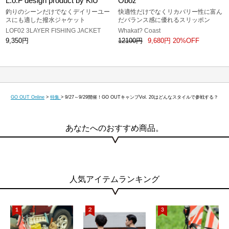
L.o.F design product by KiU
Oboz
釣りのシーンだけでなくデイリーユー
快適性だけでなくリカバリー性に富ん
スにも適した撥水ジャケット
だバランス感に優れるスリッポン
LOF02 3LAYER FISHING JACKET
Whakat? Coast
9,350円
12100円
9,680円 20%OFF
GO OUT Online
>
特集
>
9/27～9/29開催！GO OUTキャンプVol. 20はどんなスタイルで参戦する？
あなたへのおすすめ商品。
人気アイテムランキング