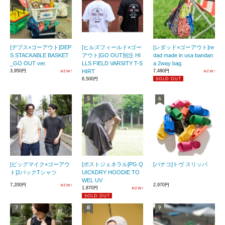
[デプス×ゴーアウト]DEP
[ヒルズフィールド×ゴー
[レダッド×ゴーアウト]re
S STACKABLE BASKET
アウト]GO OUT別注 HI
dad made in usa bandan
_GO OUT ver.
LLS FIELD VARSITY T-S
a 2way bag
3,950円
HIRT
7,480円
6,500円
[ビッグマイク×ゴーアウ
[ポストジェネラル]PG Q
[バナコ]トヴ スリッパ
ト]2パックTシャツ
UICKDRY HOODIE TO
WEL UV
7,200円
2,970円
1,870円