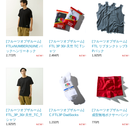
[フルーツオブザルーム]
[フルーツオブザルーム]
[フルーツオブザルーム]
FTLxNUMBER(N)INE パ
FTL 3P 30/-天竺 TC Tシ
FTL リブタンクトップ3
ックヘンリーネック
ャツ
Pパック
2,772円
2,464円
1,925円
[フルーツオブザルーム]
[フルーツオブザルーム]
[フルーツオブザルーム]
FTL_3P_30/-天竺_TC_T
C.FTL3P DadSocks
成型無地ボクサーパンツ
シャツ
1,232円
770円
1,925円