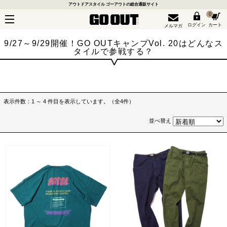
アウトドアスタイル ゴーアウトの総合通販サイト
0
ログイン
カート
メルマガ
9/27～9/29開催！GO OUTキャンプVol. 20はどんなス
タイルで参戦する？
表示件数：1 ～ 4 件目を表示しています。（全4件）
並べ替え