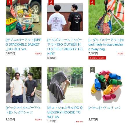
[デプス×ゴーアウト]DEP
[ヒルズフィールド×ゴー
[レダッド×ゴーアウト]re
S STACKABLE BASKET
アウト]GO OUT別注 HI
dad made in usa bandan
_GO OUT ver.
LLS FIELD VARSITY T-S
a 2way bag
3,950円
HIRT
7,480円
6,500円
[ビッグマイク×ゴーアウ
[ポストジェネラル]PG Q
[バナコ]トヴ スリッパ
ト]2パックTシャツ
UICKDRY HOODIE TO
WEL UV
7,200円
2,970円
1,870円