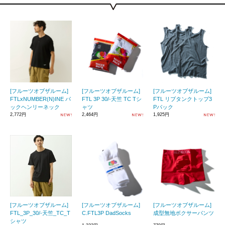
[フルーツオブザルーム]
[フルーツオブザルーム]
[フルーツオブザルーム]
FTLxNUMBER(N)INE パ
FTL 3P 30/-天竺 TC Tシ
FTL リブタンクトップ3
ックヘンリーネック
ャツ
Pパック
2,772円
2,464円
1,925円
[フルーツオブザルーム]
[フルーツオブザルーム]
[フルーツオブザルーム]
FTL_3P_30/-天竺_TC_T
C.FTL3P DadSocks
成型無地ボクサーパンツ
シャツ