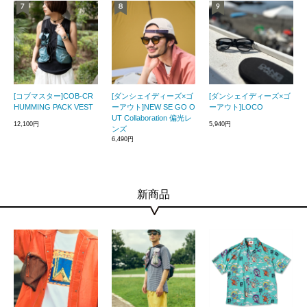
[コブマスター]COB-CR
[ダンシェイディーズ×ゴ
[ダンシェイディーズ×ゴ
HUMMING PACK VEST
ーアウト]NEW SE GO O
ーアウト]LOCO
UT Collaboration 偏光レ
12,100円
5,940円
ンズ
6,490円
新商品