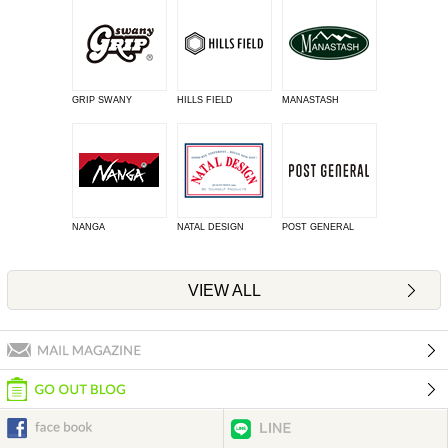
GRIP SWANY
HILLS FIELD
MANASTASH
NANGA
NATAL DESIGN
POST GENERAL
VIEW ALL