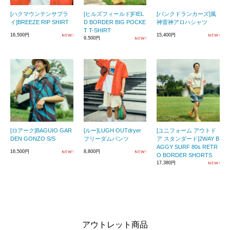
[ハクマウンテンサプラ
[ヒルズフィールド]FIEL
[パンクドランカーズ]風
イ]BREEZE RIP SHIRT
D BORDER BIG POCKE
神雷神アロハシャツ
T T-SHIRT
16,500円
15,400円
9,500円
[ロアーク]BAGUIO GAR
[ルー]LUGH OUTdryer
[ユニフォーム アウトド
DEN GONZO S/S
フリーダムパンツ
ア スタンダード]2WAY B
AGGY SURF 80s RETR
16,500円
8,800円
O BORDER SHORTS
17,380円
アウトレット商品