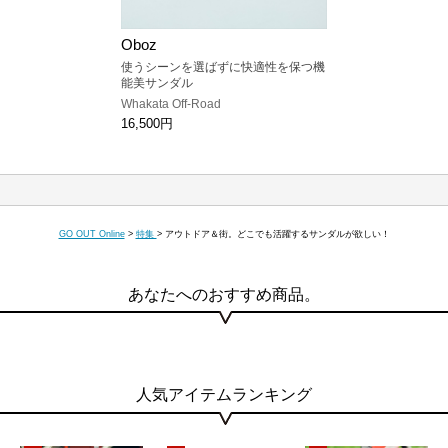
Oboz
使うシーンを選ばずに快適性を保つ機
能美サンダル
Whakata Off-Road
16,500円
GO OUT Online
>
特集
>
アウトドア＆街。どこでも活躍するサンダルが欲しい！
あなたへのおすすめ商品。
人気アイテムランキング