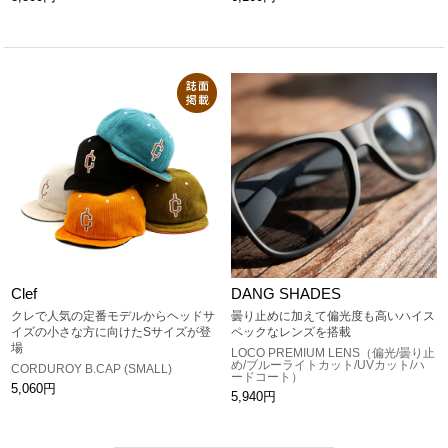
Clef
DANG SHADES
クレで人気の定番モデルからヘッドサ
曇り止めに加えて偏光度も高いハイス
イズの小さな方に向けたSサイズが登
ペックなレンズを搭載
場
LOCO PREMIUM LENS（偏光/曇り止
め/ブルーライトカット/UVカット/ハ
CORDUROY B.CAP (SMALL)
ードコート）
5,060円
5,940円