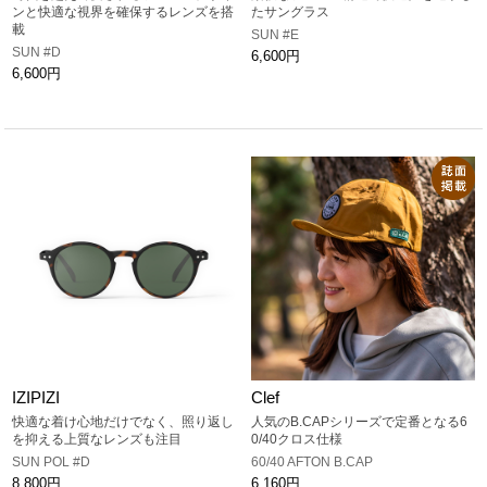
ンと快適な視界を確保するレンズを搭
たサングラス
載
SUN #E
SUN #D
6,600円
6,600円
IZIPIZI
Clef
快適な着け心地だけでなく、照り返し
人気のB.CAPシリーズで定番となる6
を抑える上質なレンズも注目
0/40クロス仕様
SUN POL #D
60/40 AFTON B.CAP
8,800円
6,160円