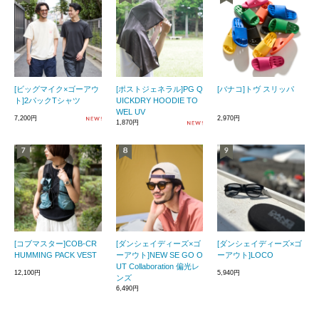
[ビッグマイク×ゴーアウ
[ポストジェネラル]PG Q
[バナコ]トヴ スリッパ
ト]2パックTシャツ
UICKDRY HOODIE TO
WEL UV
7,200円
2,970円
1,870円
[コブマスター]COB-CR
[ダンシェイディーズ×ゴ
[ダンシェイディーズ×ゴ
HUMMING PACK VEST
ーアウト]NEW SE GO O
ーアウト]LOCO
UT Collaboration 偏光レ
12,100円
5,940円
ンズ
6,490円