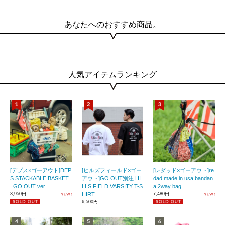
あなたへのおすすめ商品。
人気アイテムランキング
[デプス×ゴーアウト]DEP
[ヒルズフィールド×ゴー
[レダッド×ゴーアウト]re
S STACKABLE BASKET
アウト]GO OUT別注 HI
dad made in usa bandan
_GO OUT ver.
LLS FIELD VARSITY T-S
a 2way bag
3,950円
HIRT
7,480円
6,500円