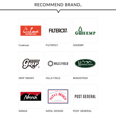
Cookman
FILTER017
GOHEMP
GRIP SWANY
HILLS FIELD
MANASTASH
NANGA
NATAL DESIGN
POST GENERAL