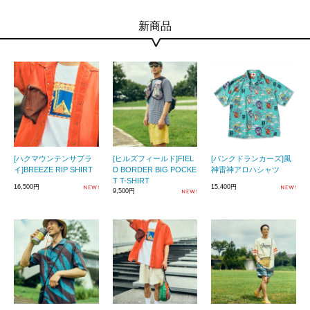
新商品
[ハクマウンテンサプラ
[ヒルズフィールド]FIEL
[パンクドランカーズ]風
イ]BREEZE RIP SHIRT
D BORDER BIG POCKE
神雷神アロハシャツ
T T-SHIRT
16,500円
15,400円
9,500円