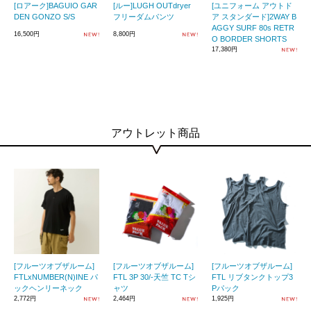
[ロアーク]BAGUIO GAR
[ルー]LUGH OUTdryer
[ユニフォーム アウトド
DEN GONZO S/S
フリーダムパンツ
ア スタンダード]2WAY B
AGGY SURF 80s RETR
16,500円
8,800円
O BORDER SHORTS
17,380円
アウトレット商品
[フルーツオブザルーム]
[フルーツオブザルーム]
[フルーツオブザルーム]
FTLxNUMBER(N)INE パ
FTL 3P 30/-天竺 TC Tシ
FTL リブタンクトップ3
ックヘンリーネック
ャツ
Pパック
2,772円
2,464円
1,925円