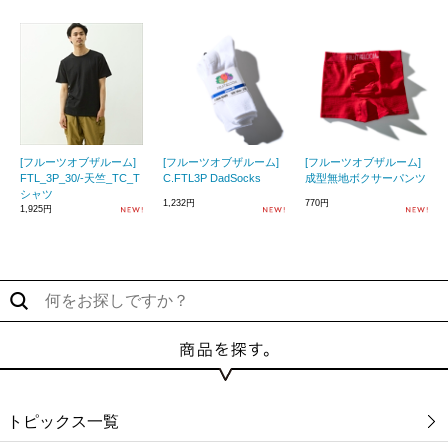
[フルーツオブザルーム]
[フルーツオブザルーム]
[フルーツオブザルーム]
FTL_3P_30/-天竺_TC_T
C.FTL3P DadSocks
成型無地ボクサーパンツ
シャツ
1,232円
770円
1,925円
トピックス一覧