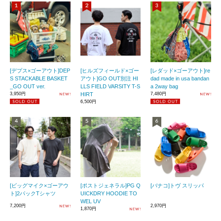
[デプス×ゴーアウト]DEP
[ヒルズフィールド×ゴー
[レダッド×ゴーアウト]re
S STACKABLE BASKET
アウト]GO OUT別注 HI
dad made in usa bandan
_GO OUT ver.
LLS FIELD VARSITY T-S
a 2way bag
3,950円
HIRT
7,480円
6,500円
[ビッグマイク×ゴーアウ
[ポストジェネラル]PG Q
[バナコ]トヴ スリッパ
ト]2パックTシャツ
UICKDRY HOODIE TO
WEL UV
7,200円
2,970円
1,870円