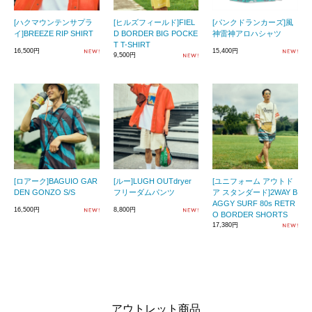
[ハクマウンテンサプラ
[ヒルズフィールド]FIEL
[パンクドランカーズ]風
イ]BREEZE RIP SHIRT
D BORDER BIG POCKE
神雷神アロハシャツ
T T-SHIRT
16,500円
15,400円
9,500円
[ロアーク]BAGUIO GAR
[ルー]LUGH OUTdryer
[ユニフォーム アウトド
DEN GONZO S/S
フリーダムパンツ
ア スタンダード]2WAY B
AGGY SURF 80s RETR
16,500円
8,800円
O BORDER SHORTS
17,380円
アウトレット商品