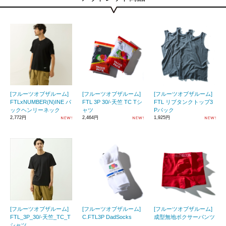
[フルーツオブザルーム]
[フルーツオブザルーム]
[フルーツオブザルーム]
FTLxNUMBER(N)INE パ
FTL 3P 30/-天竺 TC Tシ
FTL リブタンクトップ3
ックヘンリーネック
ャツ
Pパック
2,772円
2,464円
1,925円
[フルーツオブザルーム]
[フルーツオブザルーム]
[フルーツオブザルーム]
FTL_3P_30/-天竺_TC_T
C.FTL3P DadSocks
成型無地ボクサーパンツ
シャツ