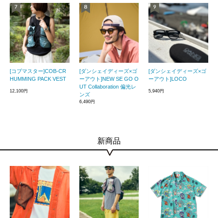
[コブマスター]COB-CR
[ダンシェイディーズ×ゴ
[ダンシェイディーズ×ゴ
HUMMING PACK VEST
ーアウト]NEW SE GO O
ーアウト]LOCO
UT Collaboration 偏光レ
12,100円
5,940円
ンズ
6,490円
新商品