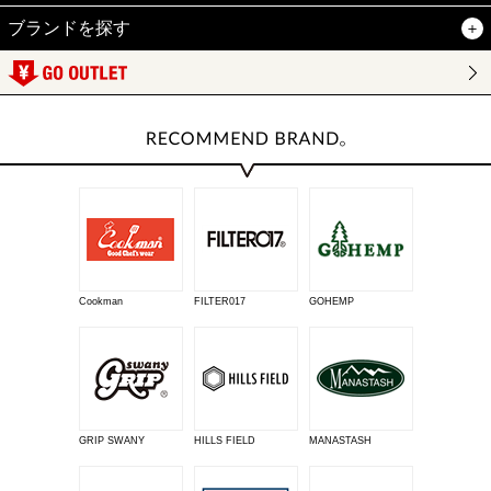
ブランドを探す
Cookman
FILTER017
GOHEMP
GRIP SWANY
HILLS FIELD
MANASTASH