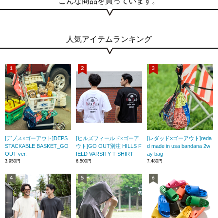
こんな商品を買っています。
人気アイテムランキング
[デプス×ゴーアウト]DEPS
[ヒルズフィールド×ゴーア
[レダッド×ゴーアウト]reda
STACKABLE BASKET_GO
ウト]GO OUT別注 HILLS F
d made in usa bandana 2w
OUT ver.
IELD VARSITY T-SHIRT
ay bag
3,950円
6,500円
7,480円