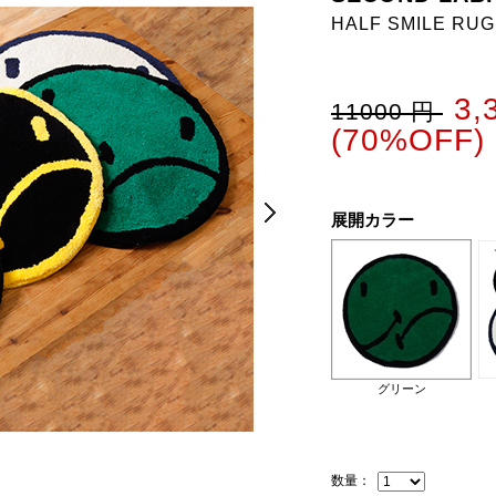
HALF SMILE RUG
3
11000 円
(70%OFF)
Next
Next
展開カラー
グリーン
数量：