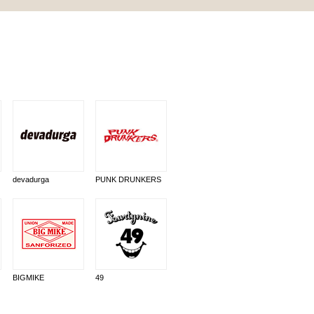
devadurga
PUNK DRUNKERS
BIGMIKE
49