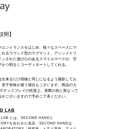
説明】
やエントランスをはじめ、様々なスペースにマ
くれるラウンド型のラグマット。アシンメトリ
インされた遊び心のあるスマイルマークが、空
プかつ明るくコーディネートしてくれる。
は出来るだけ現物と同じになるよう撮影してお
、若干色味が違う場合もございます。商品のカ
PCディスプレイの性質上、実際の色と異なって
合がございますので予めご了承ください。
D LAB
 LAB.とは、SECOND HANDと
ATORYを合わせた造語。SECOND HANDは
ABORATORY「研究所」と言う意味。アメリ