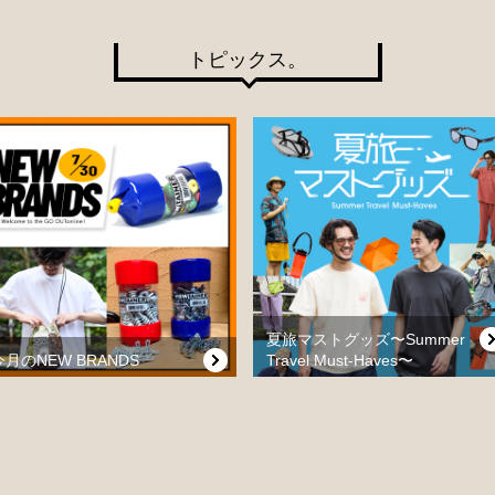
トピックス。
夏旅マストグッズ〜Summer
今月のNEW BRANDS
Travel Must-Haves〜