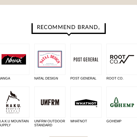
NANGA
NATAL DESIGN
POST GENERAL
ROOT CO.
H.A.K.U MOUNTAIN
UNFRM OUTDOOR
WHATNOT
GOHEMP
SUPPLY
STANDARD