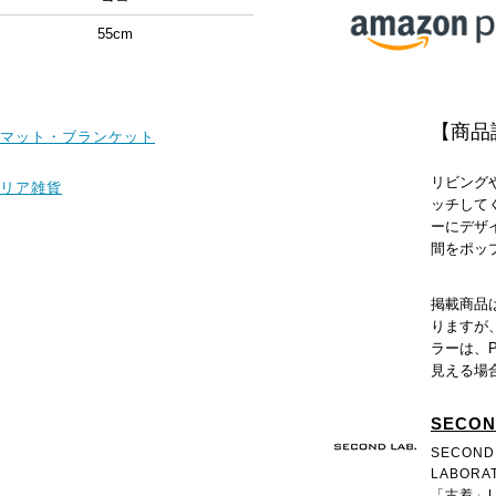
55cm
【商品
マット・ブランケット
リビング
リア雑貨
ッチして
ーにデザ
間をポッ
掲載商品
りますが
ラーは、
見える場
SECON
SECOND
LABOR
「古着」L