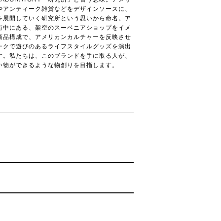
やアンティーク雑貨などをデザインソースに、
を展開していく研究所という思いから命名。ア
街中にある、架空のスーベニアショップをイメ
商品構成で、アメリカンカルチャーを反映させ
ークで遊びのあるライフスタイルグッズを演出
す。私たちは、このブランドを手に取る人が、
い物ができるような物創りを目指します。