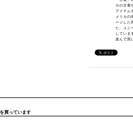
カの古着
アイテム
メリカの
ージした
た、ユニ
していま
楽んで買
を買っています