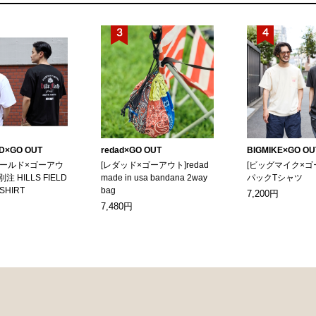
LD×GO OUT
redad×GO OUT
BIGMIKE×GO OU
ィールド×ゴーアウ
[レダッド×ゴーアウト]redad
[ビッグマイク×ゴ
別注 HILLS FIELD
made in usa bandana 2way
パックTシャツ
-SHIRT
bag
7,200円
7,480円