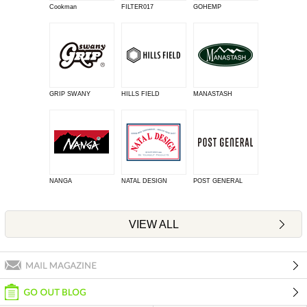
Cookman
FILTER017
GOHEMP
GRIP SWANY
HILLS FIELD
MANASTASH
NANGA
NATAL DESIGN
POST GENERAL
VIEW ALL