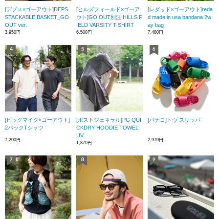
[デプス×ゴーアウト]DEPS
[ヒルズフィールド×ゴーア
[レダッド×ゴーアウト]reda
STACKABLE BASKET_GO
ウト]GO OUT別注 HILLS F
d made in usa bandana 2w
OUT ver.
IELD VARSITY T-SHIRT
ay bag
3,950円
6,500円
7,480円
[ビッグマイク×ゴーアウト]
[ポストジェネラル]PG QUI
[バナコ]トヴ スリッパ
2パックTシャツ
CKDRY HOODIE TOWEL
UV
7,200円
2,970円
1,870円