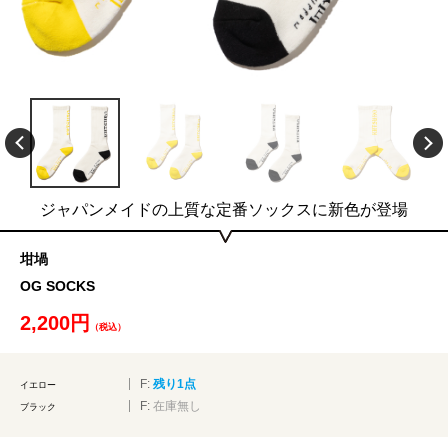
ジャパンメイドの上質な定番ソックスに新色が登場
坩堝
OG SOCKS
2,200円
（税込）
F:
残り1点
イエロー
F:
在庫無し
ブラック