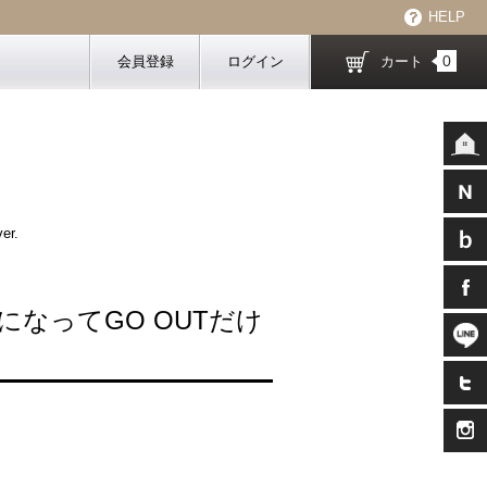
HELP
0
会員登録
ログイン
カート
er.
なってGO OUTだけ