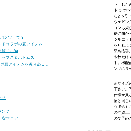
ットした
トにはす
などを引
ウェビン
ョンも抜
裾に向か
パンツって？
シルエッ
ランドコラボの夏アイテム
を味わえ
／雑貨／小物
果も抜群
や秋だけ
トップス＆ボトムス
る。機能
ラボ夏アイテムを掘り起こし
ンツの最
※サイズ
下さい。
仕様が異
ンツ
物と同じ
う場合も
パンツ
の性質上
ア」なウエア
ので予め