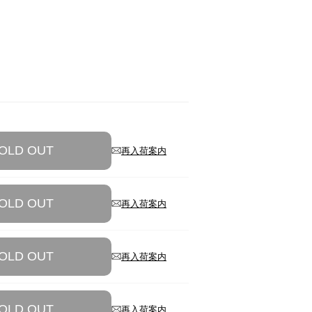
cm。着用サイズ：L
モデル身長：178cm。ウエ
チャコール
OLD OUT
再入荷案内
OLD OUT
再入荷案内
OLD OUT
再入荷案内
OLD OUT
再入荷案内