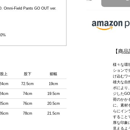
ni-Field Pants GO OUT ver.
0%
【商品
様々な環
ションで
股上
股下
裾幅
け込むワ
雄大な自
24cm
72.5cm
19cm
ボにより、人
24cm
74cm
19.5cm
ジしたG
荷のかか
25cm
76cm
20.5cm
に、素材
らにイン
26cm
78cm
21.5cm
すること
厚な印象
見えるよ