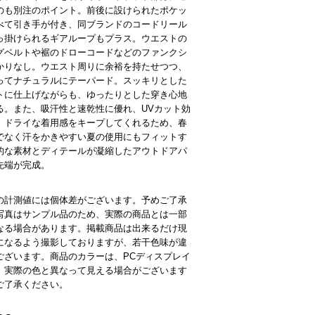
のも別注のポイント。前後に設けられたポケッ
べて引き手が付き、同ブランドのコードリール
っ掛けられるギアループもプラス。ウエストの
グベルトや裾のドローコードなどのファンクシ
かりなし。ウエスト周りに余裕を持たせつつ、
ってナチュラルにテーパード。スッキリとした
トに仕上げながらも、ゆったりとした穿き心地
る。また、吸汗性と速乾性に優れ、UVカット効
。ドライな着用感をキープしてくれるため、春
でなく汗をかきやすい夏の使用にもフィットす
的な素材とディテールが凝縮したアウトドアパ
先端が完成。
の計測値には個体差がございます。予めご了承
写真はサンプル品のため、実際の商品とは一部
なる場合があります。掲載商品は出来るだけ現
になるよう撮影しておりますが、若干色味が違
ございます。商品のカラーは、PCディスプレイ
、実際の色と異なって見える場合がございます
ご了承ください。