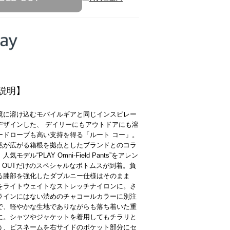
説明】
境に溶け込むモバイルギアと同じインスピレー
デザインした、 デイリーにもアウトドアにも溶
ードローブも高い支持を得る「ルート コー」。
然が広がる箱根を拠点としたブランドとのコラ
気モデル“PLAY Omni-Field Pants”をアレン
O OUTだけのスペシャルなボトムスが到着。負
る膝部を強化したダブルニー仕様はそのまま
をライトウェイトなストレッチナイロンに。さ
ラインにはない渋めのチャコールカラーに別注
で、軽やかな生地でありながらも落ち着いた重
に。シャツやジャケットを着用してもチラリと
う、ピスネームを右サイドのポケット部分にセ