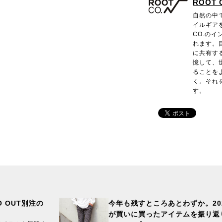
ROOT 
自然の中
イルギアを
CO.の
れます。
に共有す
憶して、
ることを
く。それを
す。
 OUT別注の
今年も残すところあとわずか。20
が買いに買ったアイテムを振り返