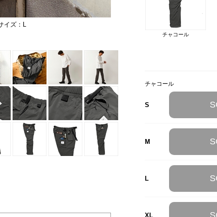
サイズ：L
モデル身長：178cm。ウエスト：77
チャコール
チャコール
チャコール
S
S
S
M
S
L
S
XL