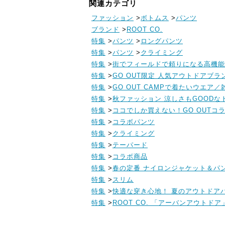
関連カテゴリ
ファッション
>
ボトムス
>
パンツ
ブランド
>
ROOT CO.
特集
>
パンツ
>
ロングパンツ
特集
>
パンツ
>
クライミング
特集
>
街でフィールドで頼りになる高機能
特集
>
GO OUT限定 人気アウトドアブ
特集
>
GO OUT CAMPで着たいウエア
特集
>
秋ファッション 涼しさもGOODな
特集
>
ココでしか買えない！GO OUTコ
特集
>
コラボパンツ
特集
>
クライミング
特集
>
テーパード
特集
>
コラボ商品
特集
>
春の定番 ナイロンジャケット＆パ
特集
>
スリム
特集
>
快適な穿き心地！ 夏のアウトドア
特集
>
ROOT CO. 「アーバンアウトド