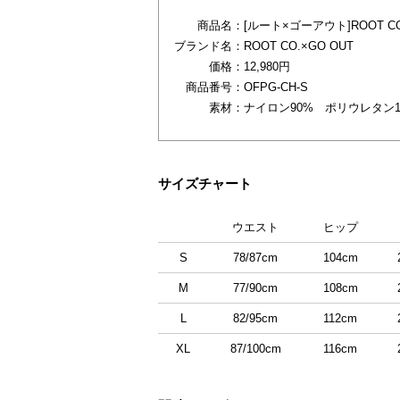
商品名：
[ルート×ゴーアウト]ROOT CO. Om
ブランド名：
ROOT CO.×GO OUT
価格：
12,980円
商品番号：
OFPG-CH-S
素材：
ナイロン90% ポリウレタン1
サイズチャート
ウエスト
ヒップ
S
78/87cm
104cm
M
77/90cm
108cm
L
82/95cm
112cm
XL
87/100cm
116cm