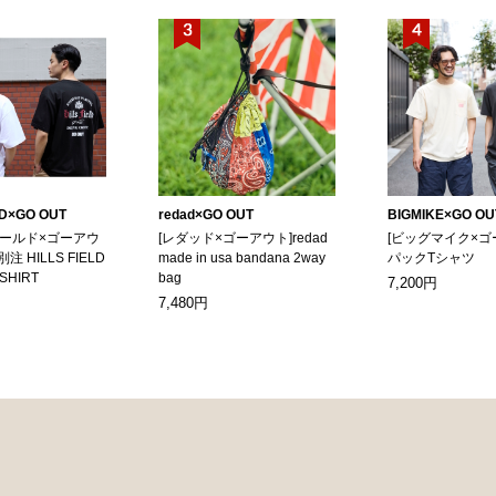
LD×GO OUT
redad×GO OUT
BIGMIKE×GO OU
ィールド×ゴーアウ
[レダッド×ゴーアウト]redad
[ビッグマイク×ゴ
別注 HILLS FIELD
made in usa bandana 2way
パックTシャツ
-SHIRT
bag
7,200円
7,480円