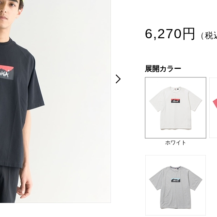
6,270円
（税
展開カラー
Next
Next
ホワイト
モデル身長：183cm。
ピンク