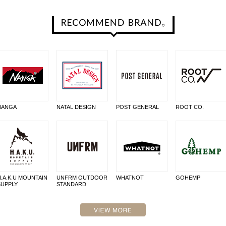
NANGA
NATAL DESIGN
POST GENERAL
ROOT CO.
H.A.K.U MOUNTAIN
UNFRM OUTDOOR
WHATNOT
GOHEMP
SUPPLY
STANDARD