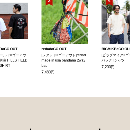
LD×GO OUT
redad×GO OUT
BIGMIKE×GO OU
ィールド×ゴーアウ
[レダッド×ゴーアウト]redad
[ビッグマイク×ゴ
別注 HILLS FIELD
made in usa bandana 2way
パックTシャツ
-SHIRT
bag
7,200円
7,480円