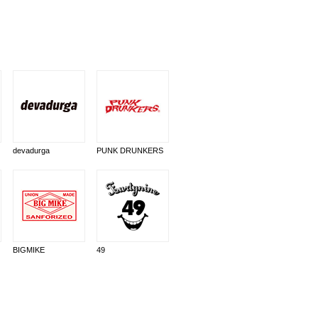
devadurga
PUNK DRUNKERS
BIGMIKE
49