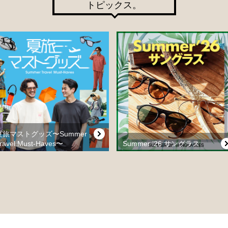
トピックス。
夏旅マストグッズ〜Summer
ravel Must-Haves〜
Summer ’26 サングラス