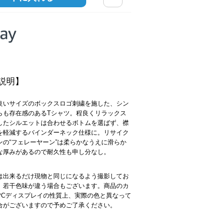
説明】
良いサイズのボックスロゴ刺繍を施した、シン
らも存在感のあるTシャツ。程良くリラックス
したシルエットは合わせるボトムを選ばず、襟
を軽減するバインダーネック仕様に。リサイク
ンの“フェレーヤーン”は柔らかなうえに滑らか
な厚みがあるので耐久性も申し分なし。
は出来るだけ現物と同じになるよう撮影してお
、若干色味が違う場合もございます。商品のカ
PCディスプレイの性質上、実際の色と異なって
合がございますので予めご了承ください。