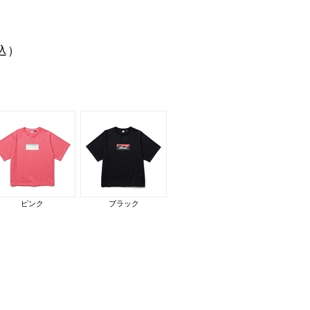
込）
ピンク
ブラック
モデル身長：183cm。
ブラック