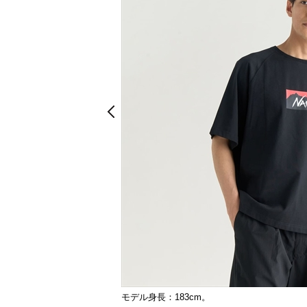
Prev
Prev
モデル身長：183cm。
ホワイト