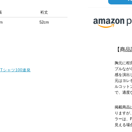
幅
裄丈
cm
52cm
【商品
胸元に程
プルなが
Tシャツ100連発
感を演出
元はヨレ
ルコット
で、適度
掲載商品
りますが
ラーは、
見える場