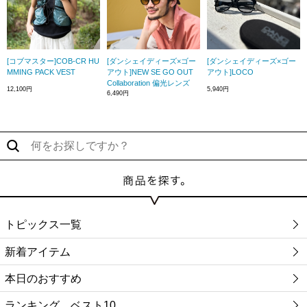
[コブマスター]COB-CR HU
[ダンシェイディーズ×ゴー
[ダンシェイディーズ×ゴー
MMING PACK VEST
アウト]NEW SE GO OUT
アウト]LOCO
Collaboration 偏光レンズ
12,100円
5,940円
6,490円
トピックス一覧
新着アイテム
本日のおすすめ
ランキング ベスト10