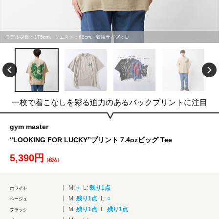
モデル身長：175cm。ウエスト：68cm。着用サイズ：L
一枚で着こなしを彩る迫力のあるバックプリントに注目
gym master
“LOOKING FOR LUCKY”プリント 7.4ozビッグ Tee
5,390円
（税込）
M:
○
L:
残り1点
ホワイト
M:
残り1点
L:
○
ベージュ
M:
残り1点
L:
残り1点
ブラック