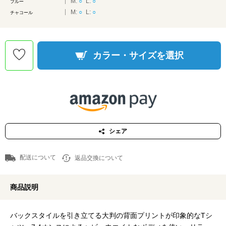
M:
○
L:
○
ブルー
M:
○
L:
○
チャコール
カラー・サイズを選択
シェア
配送について
返品交換について
商品説明
バックスタイルを引き立てる大判の背面プリントが印象的なTシ