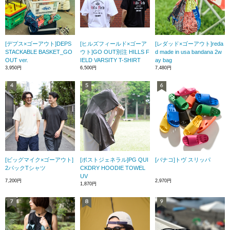
[デプス×ゴーアウト]DEPS
[ヒルズフィールド×ゴーア
[レダッド×ゴーアウト]reda
STACKABLE BASKET_GO
ウト]GO OUT別注 HILLS F
d made in usa bandana 2w
OUT ver.
IELD VARSITY T-SHIRT
ay bag
3,950円
6,500円
7,480円
[ビッグマイク×ゴーアウト]
[ポストジェネラル]PG QUI
[バナコ]トヴ スリッパ
2パックTシャツ
CKDRY HOODIE TOWEL
UV
7,200円
2,970円
1,870円