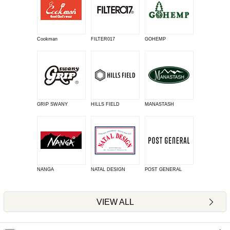
Cookman
FILTER017
GOHEMP
GRIP SWANY
HILLS FIELD
MANASTASH
NANGA
NATAL DESIGN
POST GENERAL
VIEW ALL