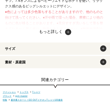
ャツ。7.4オンスによるヘビーウエイトなボディを使い、リラッ
クス感のあるビッグシルエットにデザイン。
●色によっては多少色落ちすることがありますので、他のものと
分けて洗ってください。●汗や雨で湿った場合、摩擦により他の
ものに色が移ることがあります。●充分すすぎ洗いをして形を整
えてなるべく早く吊り、陰干しをしてください。●無蛍光洗剤を
もっと詳しく
ご使用ください。●湿ったまま重ねて長時間放っておくと色が移
ることがあります。●洗濯ネットの使用をお勧めします。●タンブ
ラー乾燥はお避けください。●プリント部分へのアイロンがけは
サイズ
お避けください。掲載商品は出来るだけ現物と同じになるよう撮
影しておりますが、若干色味が違う場合もございます。商品のカ
素材・原産国
ラーは、PCディスプレイの性質上、実際の色と異なって見える
場合がございますので予めご了承ください。
関連カテゴリー
ファッション
>
トップス
>
Tシャツ
ブランド
>
gym master
特集
>
夏本番スタート！GO OUTイチオシTシャツ100連発