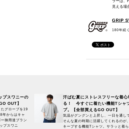
ラーは、
見える場
GRIP 
180年
ップスワニーの
汗ばむ夏にストレスフリーな着心
O OUT】
る！ 今すぐに着たい機能Tシャ
たグローブを19
プ。【全部買えるGO OUT】
08年からはキャ
気温がグングンと上昇し、一日を通し
パー御用達ブラン
そんな夏の時期に活躍してくれるのが
リップスワニ
キープする機能Tシャツ。サラッと着