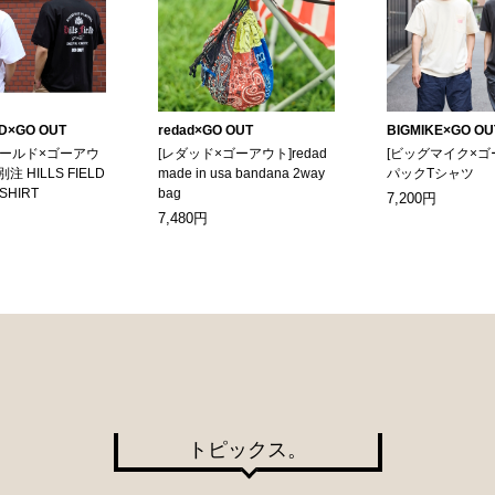
LD×GO OUT
redad×GO OUT
BIGMIKE×GO OU
ィールド×ゴーアウ
[レダッド×ゴーアウト]redad
[ビッグマイク×ゴ
別注 HILLS FIELD
made in usa bandana 2way
パックTシャツ
-SHIRT
bag
7,200円
7,480円
トピックス。