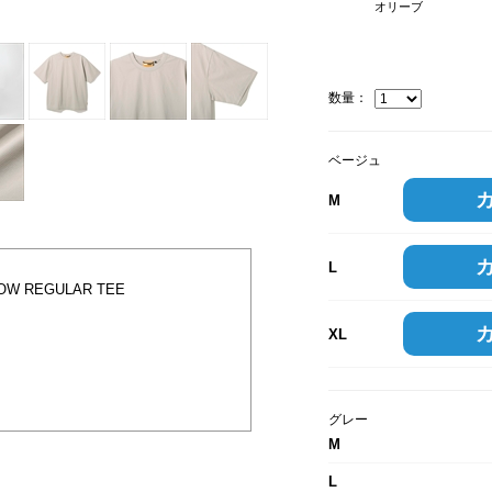
オリーブ
数量：
ベージュ
M
L
W REGULAR TEE
XL
グレー
M
L