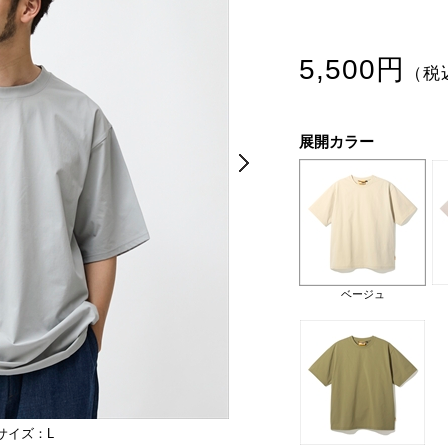
5,500円
（税
展開カラー
Next
Next
ベージュ
サイズ：L
モデル身長：175cm。ウエスト：68
グレー