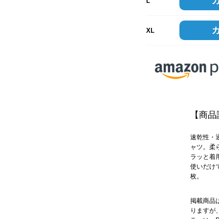
L
XL
【商品
速乾性・
ャツ。柔
ラッと着
使いだけ
枚。
掲載商品
りますが