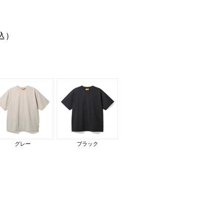
込）
グレー
ブラック
cm。着用サイズ：L
モデル身長：175cm。ウエ
ブラック