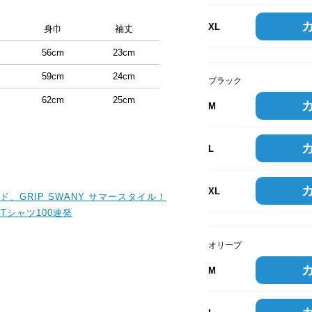
XL
身巾
袖丈
56cm
23cm
59cm
24cm
ブラック
62cm
25cm
M
L
XL
、GRIP SWANY サマースタイル！
Tシャツ100連発
オリーブ
M