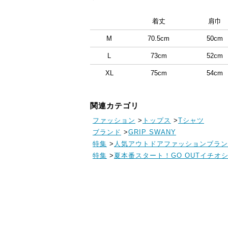
着丈
肩巾
M
70.5cm
50cm
L
73cm
52cm
XL
75cm
54cm
関連カテゴリ
ファッション
>
トップス
>
Tシャツ
ブランド
>
GRIP SWANY
特集
>
人気アウトドアファッションブランド
特集
>
夏本番スタート！GO OUTイチオシ