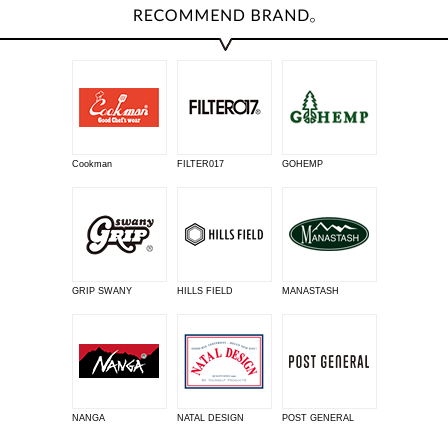
Cookman
FILTER017
GOHEMP
GRIP SWANY
HILLS FIELD
MANASTASH
NANGA
NATAL DESIGN
POST GENERAL