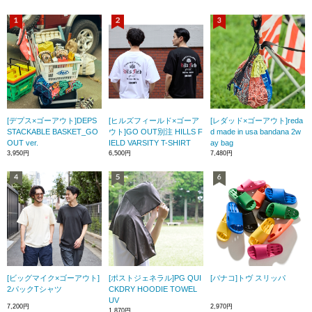
[デプス×ゴーアウト]DEPS
[ヒルズフィールド×ゴーア
[レダッド×ゴーアウト]reda
STACKABLE BASKET_GO
ウト]GO OUT別注 HILLS F
d made in usa bandana 2w
OUT ver.
IELD VARSITY T-SHIRT
ay bag
3,950円
6,500円
7,480円
[ビッグマイク×ゴーアウト]
[ポストジェネラル]PG QUI
[バナコ]トヴ スリッパ
2パックTシャツ
CKDRY HOODIE TOWEL
UV
7,200円
2,970円
1,870円