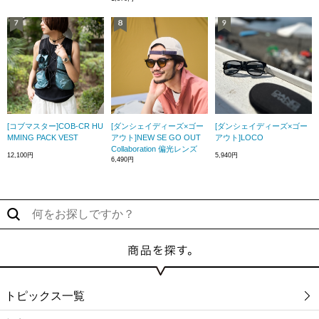
[コブマスター]COB-CR HU
[ダンシェイディーズ×ゴー
[ダンシェイディーズ×ゴー
MMING PACK VEST
アウト]NEW SE GO OUT
アウト]LOCO
Collaboration 偏光レンズ
12,100円
5,940円
6,490円
トピックス一覧