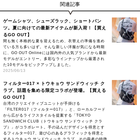
関連記事
ゲームシャツ、シューズラック、ショートパン
ツ。夏に向けての最新アイテムが新入荷！【買え
るGO OUT】
間も無く本格的な夏を迎えるため、衣替えの準備を進め
ている方も多いはず。そんな新しい洋服が気になる時期
に、GO OUT Onlineには国内外の人気ブランドから最新
モデルがエントリー。多彩なラインナップから厳選され
た10モデルをピックアップしました。
2025/06/13
フィルター017 × トウキョウ サンドウィッチ ク
ラブ。話題を集める限定コラボが登場。【買える
GO OUT】
台湾のクリエイティブユニットが手掛ける
「FILTER017（フィルター017）」と、ローカルフード
から広がるライフスタイルを提案する「TOKYO
SANDWICH CLUB（トウキョウ サンドウィッチ クラ
ブ）」がコラボレート。手の込んだデザインを得意とす
るフィルター017、遊び心のあるグラフィックを得意と
するトウキョウ サンドウィッチ クラブ。その両者の特徴