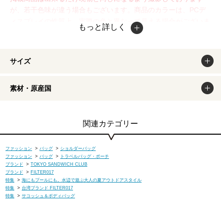
が、若干色味が違う場合もございます。商品のカラーは、PCデ
ィスプレイの性質上、実際の色と異なって見える場合がございま
もっと詳しく
すので予めご了承ください。
サイズ
素材・原産国
関連カテゴリー
ファッション
>
バッグ
>
ショルダーバッグ
ファッション
>
バッグ
>
トラベルバッグ・ポーチ
ブランド
>
TOKYO SANDWICH CLUB
ブランド
>
FILTER017
特集
>
海にもプールにも。水辺で遊ぶ大人の夏アウトドアスタイル
特集
>
台湾ブランド FILTER017
特集
>
サコッシュ＆ボディバッグ