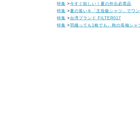
特集
>
今すぐ欲しい！夏の外出必需品
特集
>
夏の装いを「主役級シャツ」でワン
特集
>
台湾ブランド FILTER017
特集
>
羽織っても1枚でも。秋の長袖シャ