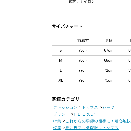
素材：
ナイロン
サイズチャート
前着丈
身幅
S
73cm
67cm
5
M
75cm
69cm
5
L
77cm
71cm
5
XL
79cm
73cm
6
関連カテゴリ
ファッション
>
トップス
>
シャツ
ブランド
>
FILTER017
特集
>
これからの季節の相棒に！着心地快
特集
>
夏に役立つ機能服：トップス