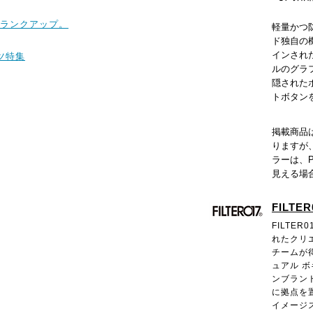
ランクアップ。
軽量かつ
ド独自の
インされ
ツ特集
ルのグラ
隠された
トボタン
掲載商品
りますが
ラーは、
見える場
FILTER
FILTE
れたクリ
チームが
ュアル 
ンブラン
に拠点を
イメージ