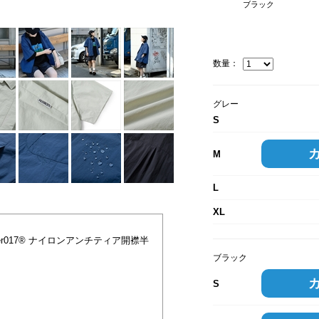
ブラック
数量：
グレー
S
M
L
XL
ter017® ナイロンアンチティア開襟半
ブラック
S