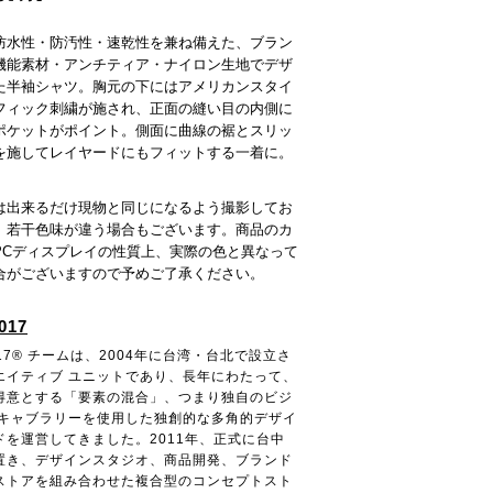
防水性・防汚性・速乾性を兼ね備えた、ブラン
機能素材・アンチティア・ナイロン生地でデザ
た半袖シャツ。胸元の下にはアメリカンスタイ
フィック刺繍が施され、正面の縫い目の内側に
ポケットがポイント。側面に曲線の裾とスリッ
を施してレイヤードにもフィットする一着に。
は出来るだけ現物と同じになるよう撮影してお
、若干色味が違う場合もございます。商品のカ
PCディスプレイの性質上、実際の色と異なって
合がございますので予めご了承ください。
017
R017® チームは、2004年に台湾・台北で設立さ
エイティブ ユニットであり、長年にわたって、
得意とする「要素の混合」、つまり独自のビジ
ボキャブラリーを使用した独創的な多角的デザイ
ドを運営してきました。2011年、正式に台中
置き、デザインスタジオ、商品開発、ブランド
ストアを組み合わせた複合型のコンセプトスト