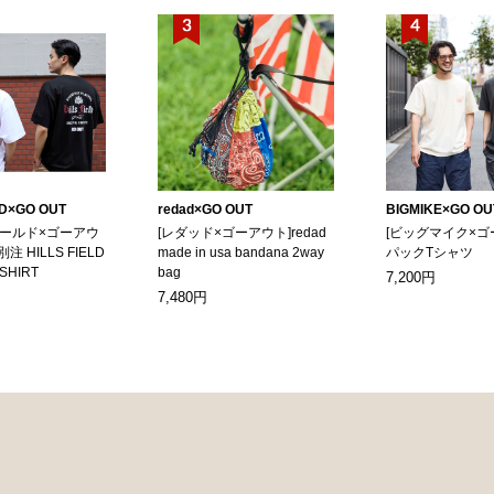
LD×GO OUT
redad×GO OUT
BIGMIKE×GO OU
ィールド×ゴーアウ
[レダッド×ゴーアウト]redad
[ビッグマイク×ゴ
別注 HILLS FIELD
made in usa bandana 2way
パックTシャツ
-SHIRT
bag
7,200円
7,480円