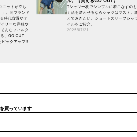
ル。【買えるGO OUT】
ブユニットが立ち
Tシャツ一枚でシンプルに着こなすの
7）」。同ブランド
く品を漂わせるならシャツはマスト。
ゆる時代背景やテ
えておきたい、ショートスリーブシャ
デイリーな洋服や
イルをご紹介。
。そんなフィルタ
2025/07/21
、GO OUT
をピックアップ!!
を買っています