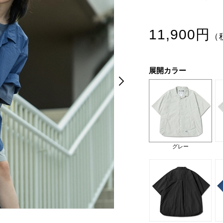
11,900円
（
展開カラー
Next
Next
グレー
グレー