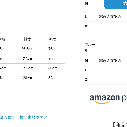
M
L
再入荷案内
XL
肩幅
袖丈
裄丈
ブルー
5cm
26.5cm
76cm
S
7cm
27cm
78cm
M
再入荷案内
9cm
27.5cm
80cm
L
1cm
28cm
82cm
XL
適な防水・撥水素材ウエア
【商品