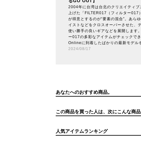
るGO OUT】
2004年に台湾は台北のクリエイティ
上げた「FILTER017（フィルター01
が得意とするのが“要素の混合”。あら
イストなどをクロスオーバーさせた、
使い勝手の良いギアなどを展開します
ー017の多彩なアイテムがチェックできる
Onlineに到着したばかりの最新モデル
2024/08/17
あなたへのおすすめ商品。
この商品を買った人は、次にこんな商品
人気アイテムランキング