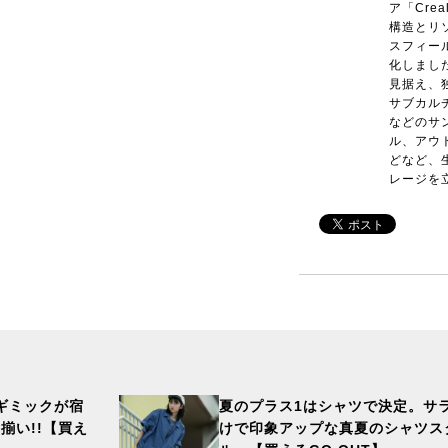
ア「Cre
構造とリ
スフィー
化しまし
見据え、
サブカル
などのサ
ル、アウ
どなど、
レージを
ギミックが宿
夏のプラス1はシャツで決定。サ
勢揃い!!【買え
けで印象アップな真夏のシャツス