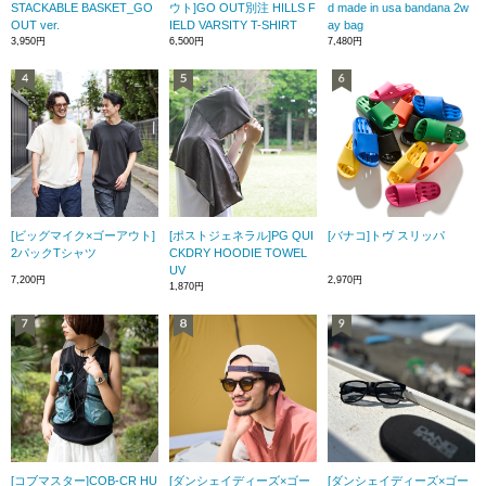
STACKABLE BASKET_GO
ウト]GO OUT別注 HILLS F
d made in usa bandana 2w
OUT ver.
IELD VARSITY T-SHIRT
ay bag
3,950円
6,500円
7,480円
[ビッグマイク×ゴーアウト]
[ポストジェネラル]PG QUI
[バナコ]トヴ スリッパ
2パックTシャツ
CKDRY HOODIE TOWEL
UV
7,200円
2,970円
1,870円
[コブマスター]COB-CR HU
[ダンシェイディーズ×ゴー
[ダンシェイディーズ×ゴー