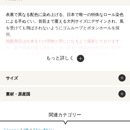
表裏で異なる配色に染め上げる、日本で唯一の特殊なロール染色
による手ぬぐい。首筋まで覆える大判サイズにデザインされ、風
を受けても飛ばされないようにゴムループとボタンホールを採
用。
掲載商品は出来るだけ現物と同じになるよう撮影しております
が、若干色味が違う場合もございます。商品のカラーは、PCデ
ィスプレイの性質上、実際の色と異なって見える場合がございま
もっと詳しく
すので予めご了承ください。
サイズ
素材・原産国
関連カテゴリー
ファッション
>
小物
>
タオル・手ぬぐい