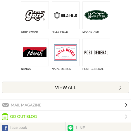
GRIP SWANY
HILLS FIELD
MANASTASH
NANGA
NATAL DESIGN
POST GENERAL
VIEW ALL