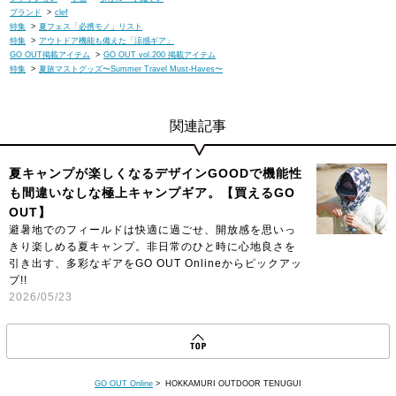
ブランド
>
clef
特集
>
夏フェス「必携モノ」リスト
特集
>
アウトドア機能も備えた「涼感ギア」
GO OUT掲載アイテム
>
GO OUT vol.200 掲載アイテム
特集
>
夏旅マストグッズ〜Summer Travel Must-Haves〜
関連記事
夏キャンプが楽しくなるデザインGOODで機能性
も間違いなしな極上キャンプギア。【買えるGO
OUT】
避暑地でのフィールドは快適に過ごせ、開放感を思いっ
きり楽しめる夏キャンプ。非日常のひと時に心地良さを
引き出す、多彩なギアをGO OUT Onlineからピックアッ
プ!!
2026/05/23
GO OUT Online
> HOKKAMURI OUTDOOR TENUGUI