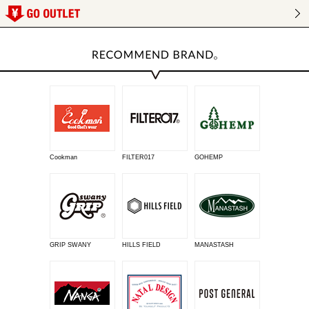
Cookman
FILTER017
GOHEMP
GRIP SWANY
HILLS FIELD
MANASTASH