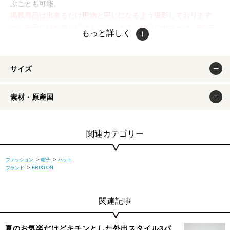
ぶことも可能。
掲載商品は出来るだけ現物と同じになるよう撮影しております
が、若干色味が違う場合もございます。商品のカラーは、PCデ
もっと詳しく
ィスプレイの性質上、実際の色と異なって見える場合がございま
すので予めご了承ください。
サイズ
素材・原産国
関連カテゴリー
ファッション
>
帽子
>
ハット
ブランド
>
BRIXTON
関連記事
夏のお気楽だけどキチンとした外出スタイル3パ