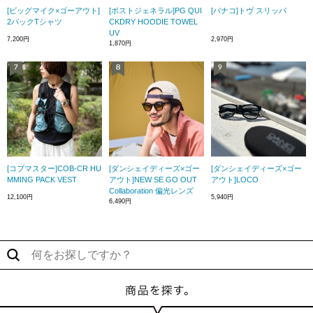
[ビッグマイク×ゴーアウト]
[ポストジェネラル]PG QUI
[バナコ]トヴ スリッパ
2パックTシャツ
CKDRY HOODIE TOWEL
UV
7,200円
2,970円
1,870円
[コブマスター]COB-CR HU
[ダンシェイディーズ×ゴー
[ダンシェイディーズ×ゴー
MMING PACK VEST
アウト]NEW SE GO OUT
アウト]LOCO
Collaboration 偏光レンズ
12,100円
5,940円
6,490円