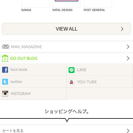
NANGA
NATAL DESIGN
POST GENERAL
VIEW ALL
カートを見る