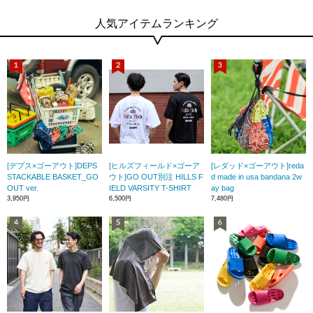
人気アイテムランキング
[デプス×ゴーアウト]DEPS
[ヒルズフィールド×ゴーア
[レダッド×ゴーアウト]reda
STACKABLE BASKET_GO
ウト]GO OUT別注 HILLS F
d made in usa bandana 2w
OUT ver.
IELD VARSITY T-SHIRT
ay bag
3,950円
6,500円
7,480円