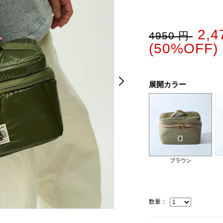
2,
4950 円
(50%OFF)
Next
Next
展開カラー
ブラウン
数量：
カーキ