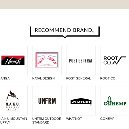
NANGA
NATAL DESIGN
POST GENERAL
ROOT CO.
H.A.K.U MOUNTAIN
UNFRM OUTDOOR
WHATNOT
GOHEMP
SUPPLY
STANDARD