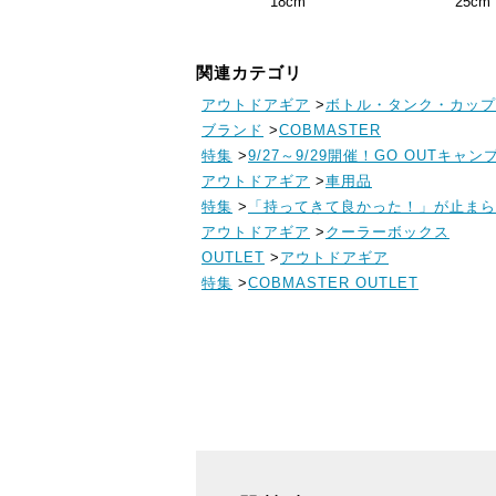
18cm
25cm
関連カテゴリ
アウトドアギア
>
ボトル・タンク・カップ
ブランド
>
COBMASTER
特集
>
9/27～9/29開催！GO OUTキャ
アウトドアギア
>
車用品
特集
>
「持ってきて良かった！」が止まら
アウトドアギア
>
クーラーボックス
OUTLET
>
アウトドアギア
特集
>
COBMASTER OUTLET