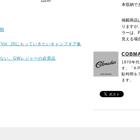
12cm
本収納で
掲載商品
りますが
類
ラーは、
見える場
ンプVol. 20にもっていきたいキャンプギア集
COBM
ない。GWレジャーの必需品
1970
す。「A 
駄時間を
ます。