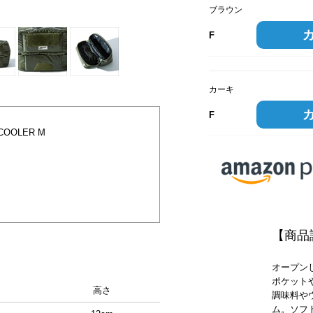
ブラウン
F
カーキ
F
COOLER M
【商品
オープン
ポケット
高さ
調味料や
ム。ソフト