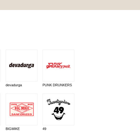
devadurga
PUNK DRUNKERS
BIGMIKE
49