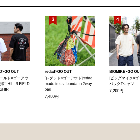
LD×GO OUT
redad×GO OUT
BIGMIKE×GO OU
ィールド×ゴーアウ
[レダッド×ゴーアウト]redad
[ビッグマイク×ゴ
別注 HILLS FIELD
made in usa bandana 2way
パックTシャツ
-SHIRT
bag
7,200円
7,480円