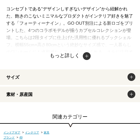
コンセプトである“デザインしすぎないデザイン”から紐解かれ
た、飽きのこないミニマルなプロダクトがインテリア好きを魅了
する「フォーティーナイン」。GO OUT別注による新ロゴをプリ
ントした、4つのコラボモデルが揃うカプセルコレクションが登
場。こちらは2段タイプに仕上げた汎用性に優れるブックシェル
フ。横幅55cm×高さ80cmという絶妙なサイズ感で、一人暮らし
のワンルームにも違和感なくフィットしてくれる。さらに注目す
もっと詳しく
べきは指定箇所にカラーリングが落とし込める、コラボレーショ
ンだけのカスタムサービス。棚板の下段にオレンジ・ブルー・グ
リーン・イエローの中から1色をチョイスして配色が施せる。無
サイズ
地のままでもオーダーが可能で、ジブン好みにアレンジできるの
がポイント。
素材・原産国
＜コラボのポイント＞
笑顔を象ったアイコン的モチーフにGマークを添えた、コラボだ
けの新ロゴをプラス。カラーカスタムする場合はビビッドな4色
関連カテゴリー
から選べるのも魅力。こちらのブックシェルフに加え、本企画の
カプセルコレクションではベンチ・キャスター付きの収納ボック
インドアギア
>
インテリア
>
家具
ス・ティッシュボックスの全4モデルを展開。
ブランド
>
49