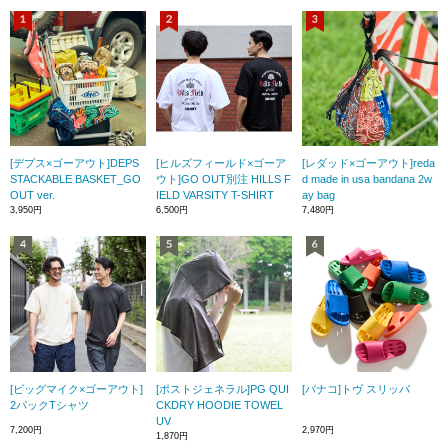
[デプス×ゴーアウト]DEPS
[ヒルズフィールド×ゴーア
[レダッド×ゴーアウト]reda
STACKABLE BASKET_GO
ウト]GO OUT別注 HILLS F
d made in usa bandana 2w
OUT ver.
IELD VARSITY T-SHIRT
ay bag
3,950円
6,500円
7,480円
[ビッグマイク×ゴーアウト]
[ポストジェネラル]PG QUI
[バナコ]トヴ スリッパ
2パックTシャツ
CKDRY HOODIE TOWEL
UV
7,200円
2,970円
1,870円