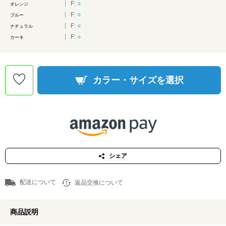
F:
○
オレンジ
F:
○
ブルー
F:
○
ナチュラル
F:
○
カーキ
カラー・サイズを選択
シェア
配送について
返品交換について
商品説明