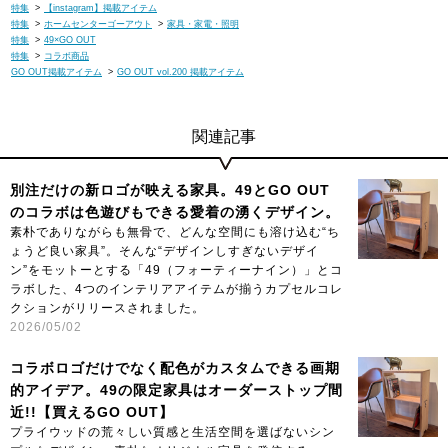
特集
>
【instagram】掲載アイテム
特集
>
ホームセンターゴーアウト
>
家具・家電・照明
こちらの商品は規定外サイズのため、配送料金が通常とは異なり
特集
>
49×GO OUT
特集
>
コラボ商品
ます。詳しくは
こちら
をご覧くださいませ。
GO OUT掲載アイテム
>
GO OUT vol.200 掲載アイテム
【決済方法について】
・こちらの商品の決済方法は、「クレジットカード」のみご利用
関連記事
いただけます。
・ご注文確定日から5営業日以内に決済確定処理を行わせていた
別注だけの新ロゴが映える家具。49とGO OUT
だきます。
のコラボは色遊びもできる愛着の湧くデザイン。
・商品お届け後の確定処理ではございません。予めご了承をお願
素朴でありながらも無骨で、どんな空間にも溶け込む“ち
いします。
ょうど良い家具”。そんな“デザインしすぎないデザイ
・商品のお届けに時間がかかる場合は、先に請求が掛かる場合が
ン”をモットーとする「49（フォーティーナイン）」とコ
ラボした、4つのインテリアアイテムが揃うカプセルコレ
ございます。
クションがリリースされました。
経年変化を出すために無塗装の商品です。雨ざらしはお控えくだ
2026/05/02
さい。写真はサンプル品のため、実際の商品とは一部仕様が異な
る場合があります。生産の都合上、納期が変更になる場合がござ
コラボロゴだけでなく配色がカスタムできる画期
います。発送日の前後については予めご了承ください。掲載商品
的アイデア。49の限定家具はオーダーストップ間
は出来るだけ現物と同じになるよう撮影しておりますが、若干色
近!!【買えるGO OUT】
味が違う場合もございます。商品のカラーは、PCディスプレイ
プライウッドの荒々しい質感と生活空間を選ばないシン