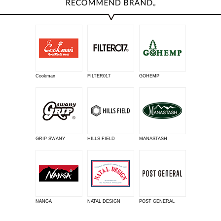
Cookman
FILTER017
GOHEMP
GRIP SWANY
HILLS FIELD
MANASTASH
NANGA
NATAL DESIGN
POST GENERAL