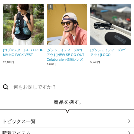
[コブマスター]COB-CR HU
[ダンシェイディーズ×ゴー
[ダンシェイディーズ×ゴー
MMING PACK VEST
アウト]NEW SE GO OUT
アウト]LOCO
Collaboration 偏光レンズ
12,100円
5,940円
6,490円
トピックス一覧
新着アイテム