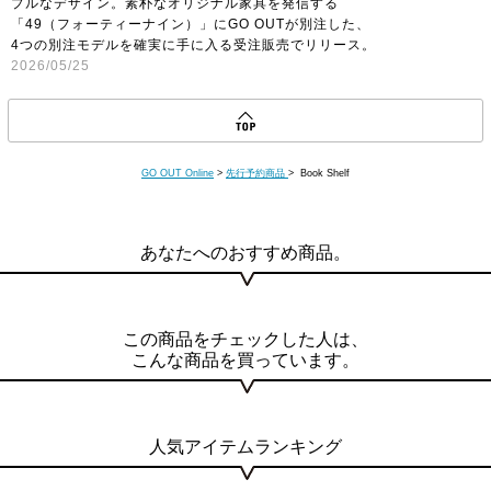
プルなデザイン。素朴なオリジナル家具を発信する
の性質上、実際の色と異なって見える場合がございますので予め
「49（フォーティーナイン）」にGO OUTが別注した、
ご了承ください。
4つの別注モデルを確実に手に入る受注販売でリリース。
2026/05/25
【応募締切】
数量なくなり次第早期終了
【発送予定】
受注日より2ヶ月前後
GO OUT Online
>
先行予約商品
> Book Shelf
あなたへのおすすめ商品。
この商品をチェックした人は、
こんな商品を買っています。
人気アイテムランキング