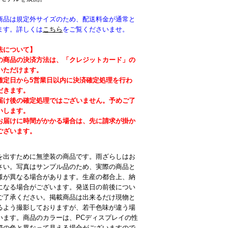
商品は規定外サイズのため、配送料金が通常と
ます。詳しくは
こちら
をご覧くださいませ。
法について】
の商品の決済方法は、「クレジットカード」の
いただけます。
確定日から5営業日以内に決済確定処理を行わ
だきます。
届け後の確定処理ではございません。予めご了
いします。
お届けに時間がかかる場合は、先に請求が掛か
ございます。
を出すために無塗装の商品です。雨ざらしはお
さい。写真はサンプル品のため、実際の商品と
様が異なる場合があります。生産の都合上、納
になる場合がございます。発送日の前後につい
ご了承ください。掲載商品は出来るだけ現物と
るよう撮影しておりますが、若干色味が違う場
います。商品のカラーは、PCディスプレイの性
際の色と異なって見える場合がございますので