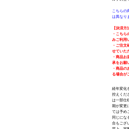
こちらの
は異なり
【決済方
・こちら
みご利用
・ご注文
せていた
・商品お
承をお願
・商品の
る場合が
経年変化
控えくだ
は一部仕
期が変更
ては予め
同じにな
合もござ
質上、実