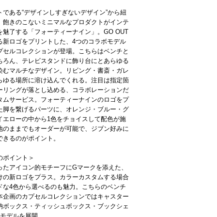
トである“デザインしすぎないデザイン”から紐
、飽きのこないミニマルなプロダクトがインテ
を魅了する「フォーティーナイン」。GO OUT
る新ロゴをプリントした、4つのコラボモデル
プセルコレクションが登場。こちらはベンチと
ちろん、テレビスタンドに飾り台にとあらゆる
染むマルチなデザイン。リビング・書斎・ガレ
らゆる場所に溶け込んでくれる。注目は指定箇
ーリングが落とし込める、コラボレーションだ
タムサービス。フォーティーナインのロゴをプ
た脚を繋げるパーツに、オレンジ・ブルー・グ
イエローの中から1色をチョイスして配色が施
地のままでもオーダーが可能で、ジブン好みに
できるのがポイント。
のポイント＞
ったアイコン的モチーフにGマークを添えた、
けの新ロゴをプラス。カラーカスタムする場合
ドな4色から選べるのも魅力。こちらのベンチ
本企画のカプセルコレクションではキャスター
納ボックス・ティッシュボックス・ブックシェ
4モデルを展開。