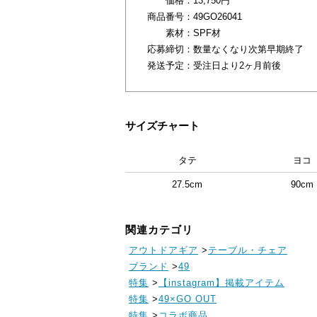
価格：
13,750円
商品番号：
49GO26041
素材：
SPF材
応募締切：
数量なくなり次第早期終了
発送予定：
受注日より2ヶ月前後
サイズチャート
タテ
ヨコ
27.5cm
90cm
関連カテゴリ
アウトドアギア
>
テーブル・チェア
ブランド
>
49
特集
>
【instagram】掲載アイテム
特集
>
49×GO OUT
特集
>
コラボ商品