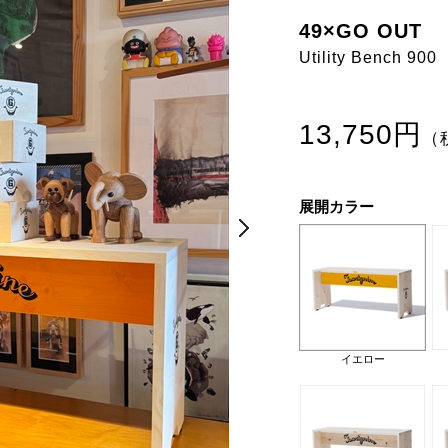
49×GO OUT
Utility Bench 900
13,750円
（
展開カラー
Next
Next
イエロー