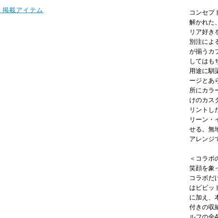
200 掲載アイテム
コンセプ
解かれた
リア好き
別注によ
が揃うカ
してはも
用途に馴
ージとあ
所にカラ
けのカス
リントし
リーン・
せる。無
アレンジ
＜コラボ
笑顔を象
コラボだ
はビビッ
に加え、
付きの収
ルフの全