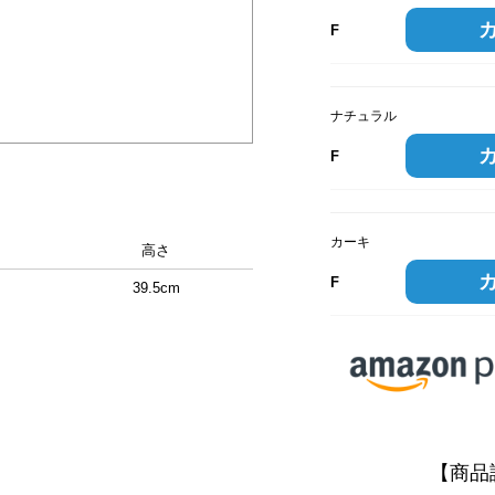
F
ナチュラル
F
カーキ
高さ
F
39.5cm
【商品