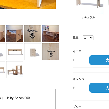
オレンジ
ナチュラル
数量：
イエロー
F
オレンジ
F
lity Bench 900
ブルー