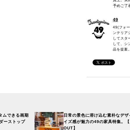
予めご了
49
49(フォ
ンテリア
してスタ
して、シ
品を提案
タムできる画期
日常の景色に溶け込む素朴なデザ
ーダーストップ
イズ感が魅力の49の家具特集。【
OUT】