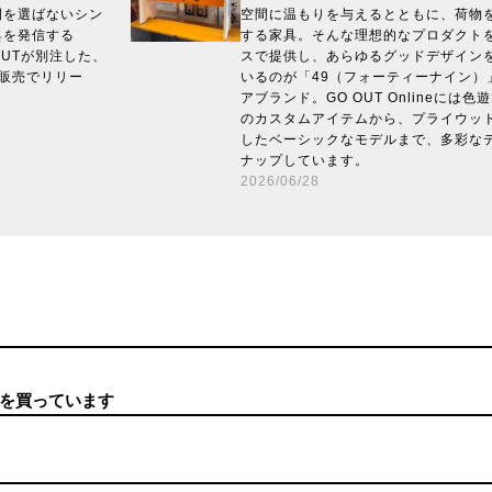
間を選ばないシン
空間に温もりを与えるとともに、荷物
具を発信する
する家具。そんな理想的なプロダクト
OUTが別注した、
スで提供し、あらゆるグッドデザイン
販売でリリー
いるのが「49（フォーティーナイン）
アブランド。GO OUT Onlineには
のカスタムアイテムから、プライウッ
したベーシックなモデルまで、多彩な
ナップしています。
2026/06/28
を買っています