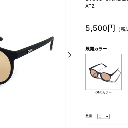
ATZ
5,500円
（税
展開カラー
Next
Next
ONEカラー
数量：