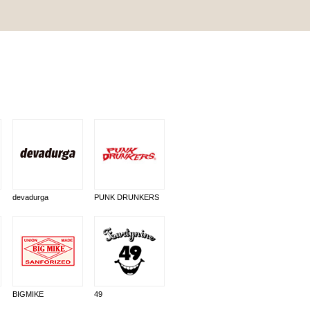
devadurga
PUNK DRUNKERS
BIGMIKE
49