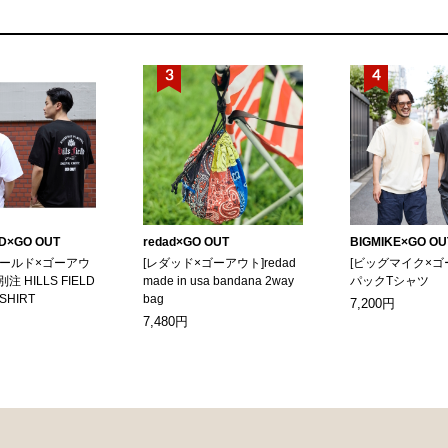
LD×GO OUT
redad×GO OUT
BIGMIKE×GO OU
ィールド×ゴーアウ
[レダッド×ゴーアウト]redad
[ビッグマイク×ゴ
別注 HILLS FIELD
made in usa bandana 2way
パックTシャツ
-SHIRT
bag
7,200円
7,480円