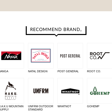
NANGA
NATAL DESIGN
POST GENERAL
ROOT CO.
H.A.K.U MOUNTAIN
UNFRM OUTDOOR
WHATNOT
GOHEMP
SUPPLY
STANDARD