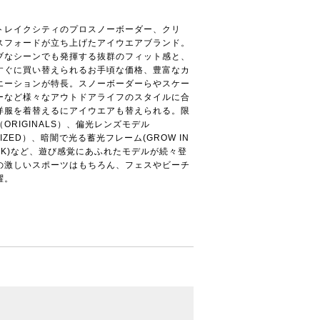
トレイクシティのプロスノーボーダー、クリ
スフォードが立ち上げたアイウエアブランド。
ブなシーンでも発揮する抜群のフィット感と、
すぐに買い替えられるお手頃な価格、豊富なカ
エーションが特長。スノーボーダーらやスケー
ーなど様々なアウトドアライフのスタイルに合
洋服を着替えるにアイウエアも替えられる。限
ORIGINALS）、偏光レンズモデル
RIZED）、暗闇で光る蓄光フレーム(GROW IN
ARK)など、遊び感覚にあふれたモデルが続々登
の激しいスポーツはもちろん、フェスやビーチ
躍。