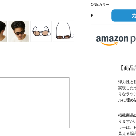
ONEカラー
ONEカラー
F
【商品
弾力性と
実現した
りなラウ
ルに埋め
掲載商品
りますが
ラーは、
見える場