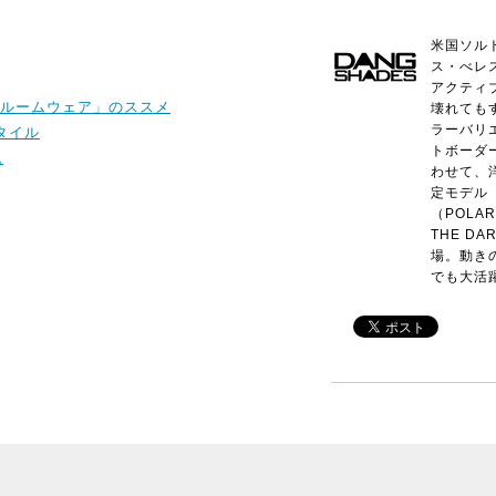
米国ソル
ス・べレ
アクティ
ルームウェア」のススメ
壊れても
ラーバリ
スタイル
トボーダ
ム
わせて、
定モデル（
（POLA
THE D
場。動き
でも大活