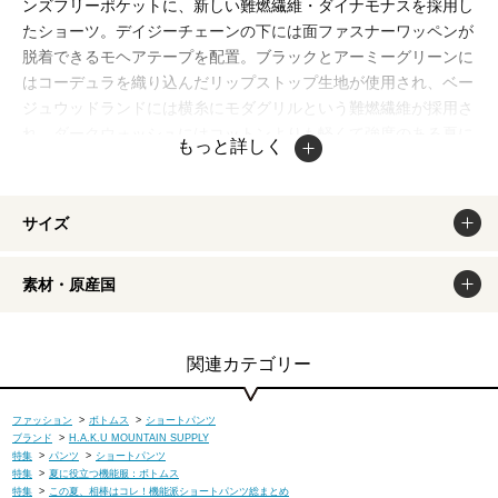
ンズフリーポケットに、新しい難燃繊維・ダイナモナスを採用し
たショーツ。デイジーチェーンの下には面ファスナーワッペンが
脱着できるモヘアテープを配置。ブラックとアーミーグリーンに
はコーデュラを織り込んだリップストップ生地が使用され、ベー
ジュウッドランドには横糸にモダグリルという難燃繊維が採用さ
れ、ダークウォッシュにはコットンよりも軽くて強度のある夏に
もっと詳しく
最適なデニム素材を採用。デザインは同じであるものの、カラー
リングによってそれぞれに特徴が異なるのもユニーク。
掲載商品は出来るだけ現物と同じになるよう撮影しております
サイズ
が、若干色味が違う場合もございます。商品のカラーは、PCデ
ィスプレイの性質上、実際の色と異なって見える場合がございま
素材・原産国
すので予めご了承ください。
関連カテゴリー
ファッション
>
ボトムス
>
ショートパンツ
ブランド
>
H.A.K.U MOUNTAIN SUPPLY
特集
>
パンツ
>
ショートパンツ
特集
>
夏に役立つ機能服：ボトムス
特集
>
この夏、相棒はコレ！機能派ショートパンツ総まとめ