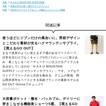
特集
>
H.A.K.U MOUNTAIN SUPPLY特集
特集
>
快適な穿き心地！ 夏のアウトドアパンツ
特集
>
街歩きからアウトドアまで！ '26夏のショートパンツ図鑑
関連記事
使うほどにジブンだけの風合いに。男前デザイン
とこだわり素材が光るハクマウンテンサプライ。
【買えるGO OUT】
まるで道具のように使えるギア感のあるワードローブ。
日常生活だけでなくキャンプやD.I.Y.のシーンに溶け込
み、着こなしをヘビーデューティに仕上げるアイテムを
生み出しているのが「H.A.K.U MOUNTAIN
SUPPLY（ハクマウンテンサプライ）」です。コアなア
ウトドアフリークから注目を集める、デニムの聖地、岡
山県井原市をベースとする気鋭ブランドの最新モデルを
GO OUT Onlineでチェック!!
2025/06/22
大容量ポケット・撥水・パッカブル。デイリーに
穿きこなせる機能美ショーツ5選。【買えるGO