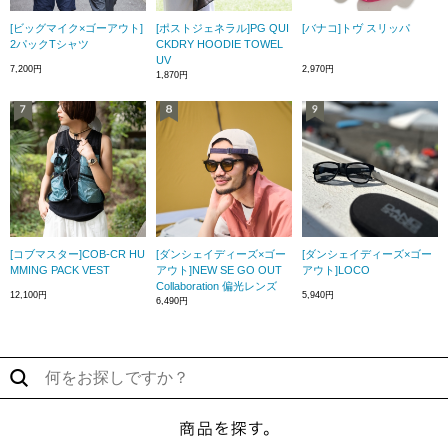
[ビッグマイク×ゴーアウト]
[ポストジェネラル]PG QUI
[バナコ]トヴ スリッパ
2パックTシャツ
CKDRY HOODIE TOWEL
UV
7,200円
2,970円
1,870円
[コブマスター]COB-CR HU
[ダンシェイディーズ×ゴー
[ダンシェイディーズ×ゴー
MMING PACK VEST
アウト]NEW SE GO OUT
アウト]LOCO
Collaboration 偏光レンズ
12,100円
5,940円
6,490円