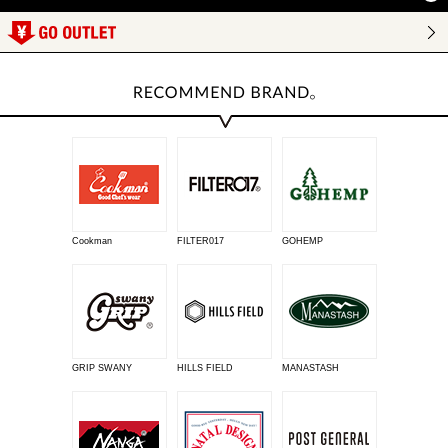
Cookman
FILTER017
GOHEMP
GRIP SWANY
HILLS FIELD
MANASTASH