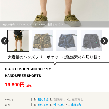
モデル身長：175cm。ウエスト：68cm。着用サイズ：L
大容量のハンズフリーポケットに難燃素材を切り替え
H.A.K.U MOUNTAIN SUPPLY
HANDSFREE SHORTS
19,800円
（税込）
M:
残り1点
L:
在庫無し
XL:
在庫無し
ベージュ
M:
残り1点
L:
残り1点
XL:
残り1点
ネイビー