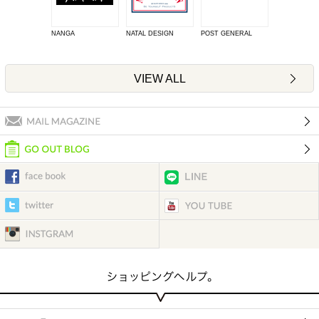
NANGA
NATAL DESIGN
POST GENERAL
VIEW ALL