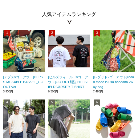
人気アイテムランキング
[デプス×ゴーアウト]DEPS
[ヒルズフィールド×ゴーア
[レダッド×ゴーアウト]reda
STACKABLE BASKET_GO
ウト]GO OUT別注 HILLS F
d made in usa bandana 2w
OUT ver.
IELD VARSITY T-SHIRT
ay bag
3,950円
6,500円
7,480円