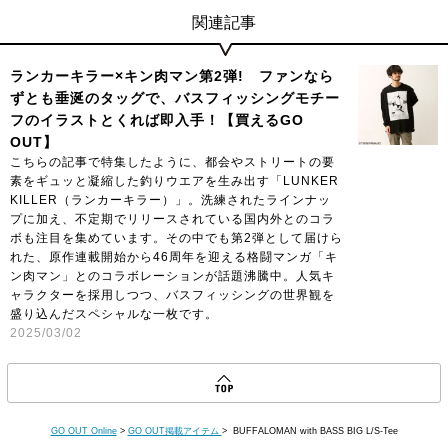
ィスプレイの性質上、実際の色と異なって見える場合がございま
関連記事
すので予めご了承ください。
ランカーキラー×キン肉マン第2弾! ファンなら
ずとも垂涎のタッグで、バスフィッシングモチー
フのイラストとくれば即入手！【買えるGO
OUT】
こちらの記事で特集したように、都会やストリートの要
素をギュッと凝縮した釣りウエアを生み出す「LUNKER
KILLER（ランカーキラー）」。洗練されたラインナッ
プに加え、不定期でリリースされている国内外とのコラ
ボも注目を集めています。その中でも第2弾として届けら
れた、原作連載開始から46周年を迎える格闘マンガ「キ
ン肉マン」とのコラボレーションが話題沸騰中。人気キ
ャラクターを採用しつつ、バスフィッシングの世界観を
盛り込んだスペシャルな一枚です。
2025/03/02
GO OUT Online
>
GO OUT掲載アイテム
> BUFFALOMAN with BASS BIG L/S-Tee