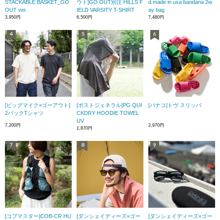
STACKABLE BASKET_GO
ウト]GO OUT別注 HILLS F
d made in usa bandana 2w
OUT ver.
IELD VARSITY T-SHIRT
ay bag
3,950円
6,500円
7,480円
[ビッグマイク×ゴーアウト]
[ポストジェネラル]PG QUI
[バナコ]トヴ スリッパ
2パックTシャツ
CKDRY HOODIE TOWEL
UV
7,200円
2,970円
1,870円
[コブマスター]COB-CR HU
[ダンシェイディーズ×ゴー
[ダンシェイディーズ×ゴー