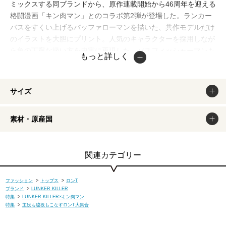
ミックスする同ブランドから、原作連載開始から46周年を迎える
格闘漫画「キン肉マン」とのコラボ第2弾が登場した。ランカー
バスをすくい上げるバッファローマンを描いた、共作モデルだけ
のイラストを大胆にプリント。人気のキャラクターを採用しなが
ら魚の丁寧な扱い方を忠実に再現した、バスフィッシャーマンも
もっと詳しく
納得のデザインが落とし込まれている。また、バックには「最大
の口に夢中になっている」の意味を持つ、同ブランドのコンセプ
トを背面にレイアウト。前後のプリントを引き立てるため、ブラ
サイズ
ックとホワイトのモノトーンカラーを用意。厚すぎず薄すぎずの
ボディは透け感がなく、一枚で着てもインナーで使ってもストレ
素材・原産国
スフリーの着心地を約束。現代的なビッグシルエットにより、コ
ーディネートにリラックスした印象を与えてくれる。
＜アイテムのポイント＞
関連カテゴリー
釣りとマンガの要素を織り交ぜた、両者だからこそ実現したロン
グスリーブTシャツに。アングラーなら周知の通りという魚の取
ファッション
>
トップス
>
ロンT
り扱い方を精巧に描いた、細かなタッチのイラストをフロントに
ブランド
>
LUNKER KILLER
特集
>
LUNKER KILLER×キン肉マン
プリント。
特集
>
主役も脇役もこなすロンT大集合
掲載商品は出来るだけ現物と同じになるよう撮影しております
が、若干色味が違う場合もございます。商品のカラーは、PCデ