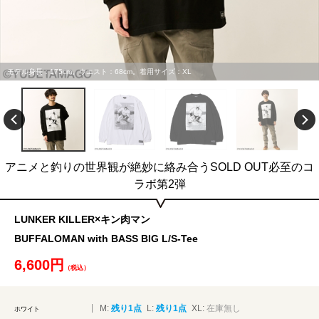
モデル身長：175cm。ウエスト：68cm。着用サイズ：XL
アニメと釣りの世界観が絶妙に絡み合うSOLD OUT必至のコ
ラボ第2弾
LUNKER KILLER×キン肉マン
BUFFALOMAN with BASS BIG L/S-Tee
6,600円
（税込）
M:
残り1点
L:
残り1点
XL:
在庫無し
ホワイト