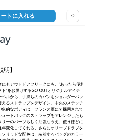
カートに入れる
説明】
者にもアウトドアフリークにも、“あったら便利
ト”をお届けするGO OUTオリジナルアイテ
ーベルから、手持ちのカバンをショルダーバッ
使えるストラップをデザイン。中央のステッチ
印象的なボディは、フランス軍にて採用されて
シュートバッグのストラップをアレンジしたも
タリーのパーツらしく屈強なうえ、使うほどに
経年変化してくれる。さらにオリーブドラブを
たソリッドな配色は、装着するバッグのカラー