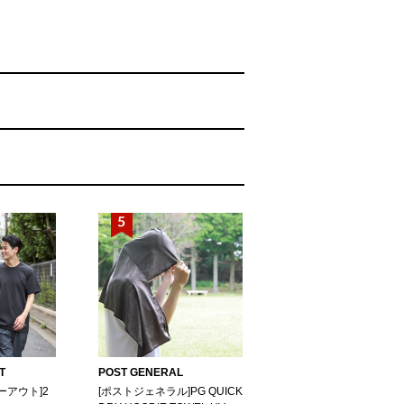
T
POST GENERAL
ーアウト]2
[ポストジェネラル]PG QUICK