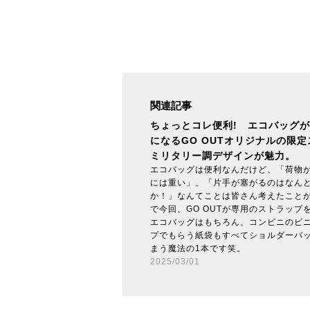
関連記事
ちょっとコレ便利! エコバッグ
になるGO OUTオリジナルの限
ミリタリー調デザインが魅力。
エコバッグは便利なんだけど、「荷物
には重い」、「片手が塞がるのはなん
か！」なんてことは皆さん考えたこと
で今回、GO OUTが専用のストラップ
エコバッグはもちろん、コンビニのビ
プでもらう紙袋もすべてショルダーバ
まう魔法の1本です笑。
2025/03/01