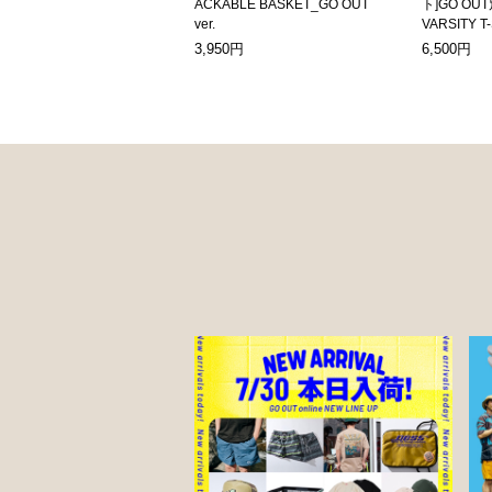
ACKABLE BASKET_GO OUT
ト]GO OUT
ver.
VARSITY T
3,950円
6,500円