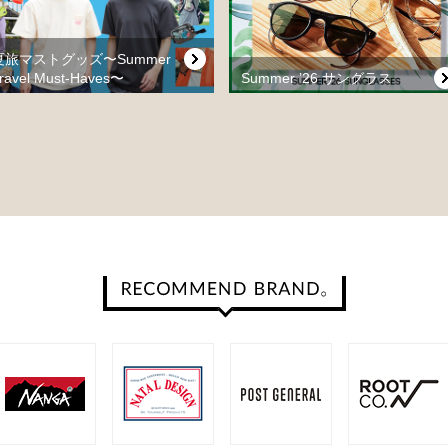
夏旅マストグッズ〜Summer
ravel Must-Haves〜
Summer ’26 サングラス