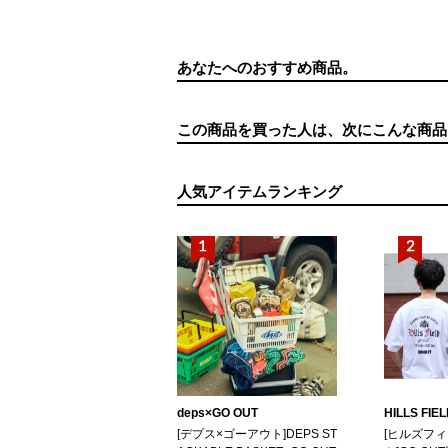
あなたへのおすすめ商品。
この商品を買った人は、次にこんな商品
人気アイテムランキング
deps×GO OUT
HILLS FIE
[デプス×ゴーアウト]DEPS ST
[ヒルズフ