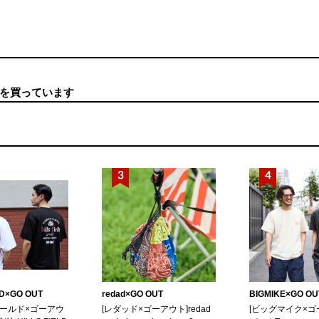
を買っています
LD×GO OUT
redad×GO OUT
BIGMIKE×GO OU
ィールド×ゴーアウ
[レダッド×ゴーアウト]redad
[ビッグマイク×ゴ