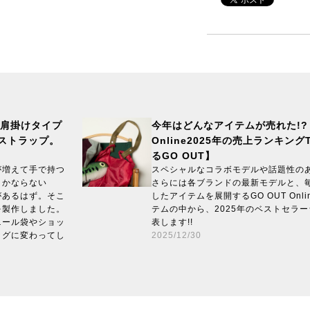
が肩掛けタイプ
今年はどんなアイテムが売れた!? 
定ストラップ。
Online2025年の売上ランキングT
るGO OUT】
が増えて手で持つ
スペシャルなコラボモデルや話題性の
とかならない
さらには各ブランドの最新モデルと、
があるはず。そこ
したアイテムを展開するGO OUT Onl
を製作しました。
テムの中から、2025年のベストセラ
ニール袋やショッ
表します!!
ッグに変わってし
2025/12/30