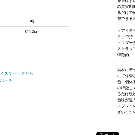
を選ばず
の質実剛
るだけで
整できる
幅
＜アイテ
約4.2cm
片手で持
ョルダー
ストラッ
特徴的。
素材にデ
イズなバッグたち
にて保管
ポーチ
色、個体
の特徴し
るだけ現
色味が違
スプレイ
ざいます