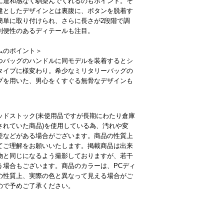
に違和感なく馴染んでくれるのもポイント。そ
健としたデザインとは裏腹に、ボタンを脱着す
簡単に取り付けられ、さらに長さが2段階で調
利便性のあるディテールも注目。
ムのポイント＞
つバッグのハンドルに同モデルを装着するとシ
タイプに様変わり。希少なミリタリーバッグの
プを用いた、男心をくすぐる無骨なデザインも
ッドストック(未使用品ですが長期にわたり倉庫
されていた商品)を使用している為、汚れや変
差などがある場合がございます。商品の性質上
てご理解をお願いいたします。掲載商品は出来
物と同じになるよう撮影しておりますが、若干
う場合もございます。商品のカラーは、PCディ
の性質上、実際の色と異なって見える場合がご
ので予めご了承ください。