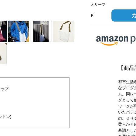
オリーブ
オリーブ
F
【商品
都市生活
なプロダク
ラップ
ム。同レ
グとして
ワークが
いたパラ
トン)
の。ミリ
柔らかく
基調とし