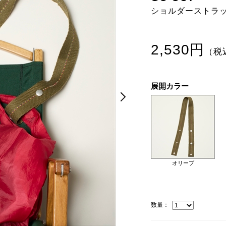
ショルダーストラ
2,530円
（税
展開カラー
Next
Next
オリーブ
数量：