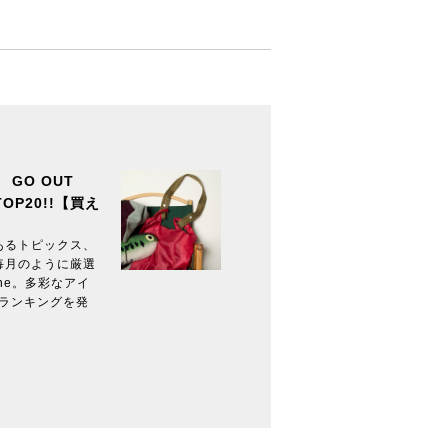
GO OUT
OP20!!【買え
あるトピックス、
毎月のように厳選
ine。多彩なアイ
ーランキングを発