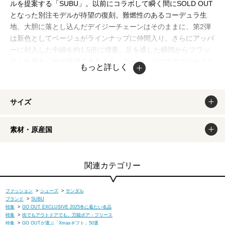
ルを提案する「SUBU」。以前にコラボして瞬く間にSOLD OUT
となった別注モデルが待望の復刻。難燃性のあるコーデュラ生
地、大胆に落とし込んだデイジーチェーンはそのままに、第2弾
は新色としてベージュがラインナップに仲間入り。さらにアッパ
ーに封入した中綿を約1.5倍に増量。足を通した瞬間からフワッ
とした履き心地が実感できるうえ、ライニングのボアフリースと
もっと詳しく
の組み合わせで抜群の保温性を発揮!! 前回と同様にサコッシュ
としても使える、デイジーチェーンがアクセントになった収納ケ
ースが付属。フットベッドの左右にGO OUTフォントで「G」と
サイズ
「O」のレタードが施され、脱いだときにも存在感を放つ別注だ
けのこだわりをプラス。また、厚さや反発力の異なる4枚のイン
素材・原産国
ソールをドッキング。クッション性に富んだ4層のソール構造に
よって弾むような歩行性が実現され、デイジーチェーンにカラビ
ナを介してバックパックなどに取り付けて気軽に持ち運びができ
るのも魅力。
関連カテゴリー
＜コラボのポイント＞
ファッション
>
シューズ
>
サンダル
ひょうたんキルトでミリタリー、デイジーチェーンでアウトドア
ブランド
>
SUBU
特集
>
GO OUT EXCLUSIVE 2025冬に着たい名品
の要素をミックス。既存のSUBUにはない独創的な一足は、難燃
特集
>
街でもアウトドアでも。万能ボア・フリース
生地で焚き火シーンに馴染む機能性も追求。
特集
>
GO OUTが選ぶ「Xmasギフト」50選