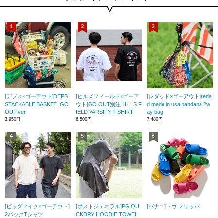
[デプス×ゴーアウト]DEPS
[ヒルズフィールド×ゴーア
[レダッド×ゴーアウト]reda
STACKABLE BASKET_GO
ウト]GO OUT別注 HILLS F
d made in usa bandana 2w
OUT ver.
IELD VARSITY T-SHIRT
ay bag
3,950円
6,500円
7,480円
[ビッグマイク×ゴーアウト]
[ポストジェネラル]PG QUI
[バナコ]トヴ スリッパ
2パックTシャツ
CKDRY HOODIE TOWEL