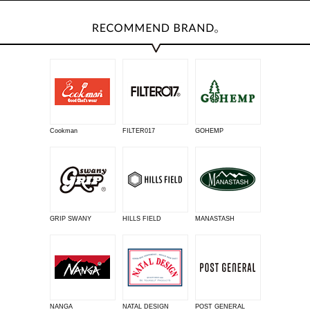
Cookman
FILTER017
GOHEMP
GRIP SWANY
HILLS FIELD
MANASTASH
NANGA
NATAL DESIGN
POST GENERAL