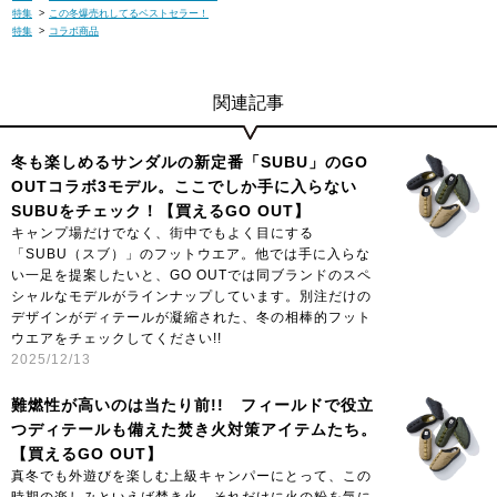
特集
>
この冬爆売れしてるベストセラー！
写真はサンプル品のため、実際の商品とは一部仕様が異なる場合
特集
>
コラボ商品
があります。生産の都合上、納期が変更になる場合がございま
す。発送日の前後については予めご了承ください。掲載商品は出
来るだけ現物と同じになるよう撮影しておりますが、若干色味が
関連記事
違う場合もございます。商品のカラーは、PCディスプレイの性
質上、実際の色と異なって見える場合がございますので予めご了
冬も楽しめるサンダルの新定番「SUBU」のGO
承ください。
OUTコラボ3モデル。ここでしか手に入らない
SUBUをチェック！【買えるGO OUT】
キャンプ場だけでなく、街中でもよく目にする
「SUBU（スブ）」のフットウエア。他では手に入らな
い一足を提案したいと、GO OUTでは同ブランドのスペ
シャルなモデルがラインナップしています。別注だけの
デザインがディテールが凝縮された、冬の相棒的フット
ウエアをチェックしてください!!
2025/12/13
難燃性が高いのは当たり前!! フィールドで役立
つディテールも備えた焚き火対策アイテムたち。
【買えるGO OUT】
真冬でも外遊びを楽しむ上級キャンパーにとって、この
時期の楽しみといえば焚き火。それだけに火の粉を気に