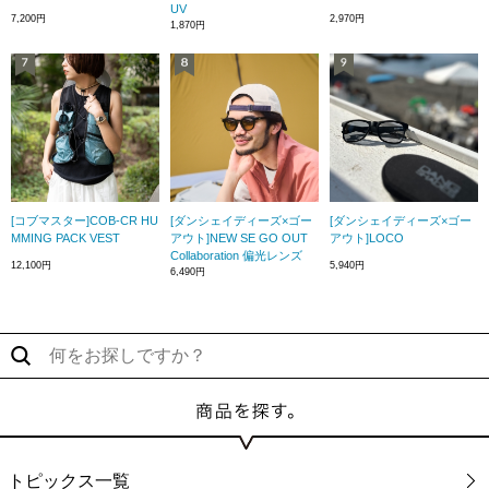
UV
7,200円
2,970円
1,870円
[コブマスター]COB-CR HU
[ダンシェイディーズ×ゴー
[ダンシェイディーズ×ゴー
MMING PACK VEST
アウト]NEW SE GO OUT
アウト]LOCO
Collaboration 偏光レンズ
12,100円
5,940円
6,490円
トピックス一覧