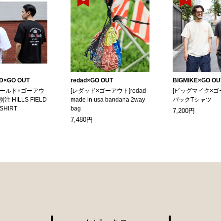
LD×GO OUT
redad×GO OUT
BIGMIKE×GO OU
ィールド×ゴーアウ
[レダッド×ゴーアウト]redad
[ビッグマイク×ゴ
別注 HILLS FIELD
made in usa bandana 2way
パックTシャツ
-SHIRT
bag
7,200円
7,480円