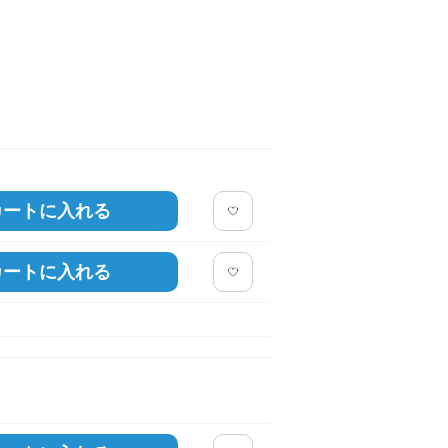
モデル身長：182cm。着用
ブラック
カートに入れる
カートに入れる