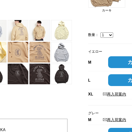
モデル身長：182cm。着用サイズ：L
グレー
カーキ
数量：
イエロー
M
L
XL
再入荷案内
グレー
M
再入荷案内
RKA