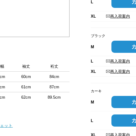
L
XL
再入荷案内
ブラック
M
L
再入荷案内
肩幅
袖丈
裄丈
XL
再入荷案内
8cm
60cm
84cm
2cm
61cm
87cm
カーキ
5cm
62cm
89.5cm
M
L
ェット
XL
再入荷案内