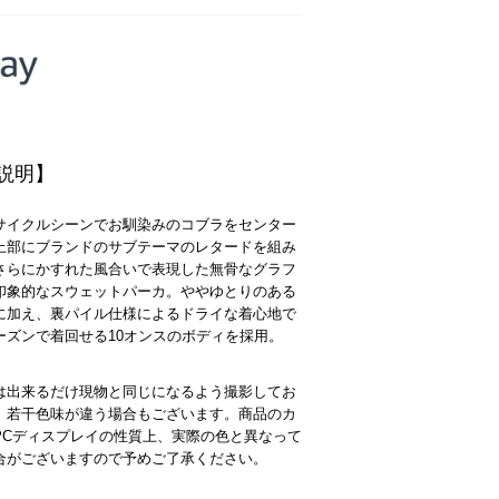
説明】
サイクルシーンでお馴染みのコブラをセンター
上部にブランドのサブテーマのレタードを組み
さらにかすれた風合いで表現した無骨なグラフ
印象的なスウェットパーカ。ややゆとりのある
に加え、裏パイル仕様によるドライな着心地で
ーズンで着回せる10オンスのボディを採用。
は出来るだけ現物と同じになるよう撮影してお
、若干色味が違う場合もございます。商品のカ
PCディスプレイの性質上、実際の色と異なって
合がございますので予めご了承ください。