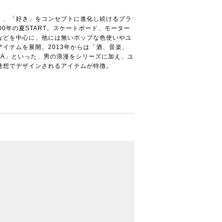
」、「好き」をコンセプトに進化し続けるブラ
00年の夏START。スケートボード、モーター
などを中心に、他には無いポップな色使いやユ
アイテムを展開。2013年からは「酒、音楽、
MA」といった、男の浪漫をシリーズに加え、ユ
発想でデザインされるアイテムが特徴。