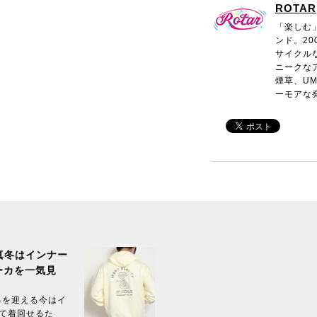
ROTAR
「楽しむ
ンド。20
サイクル
ニークな
煙草、U
ーモアな
真冬はインナー
ーカを一気見
冬を迎える今はイ
て着回せるた