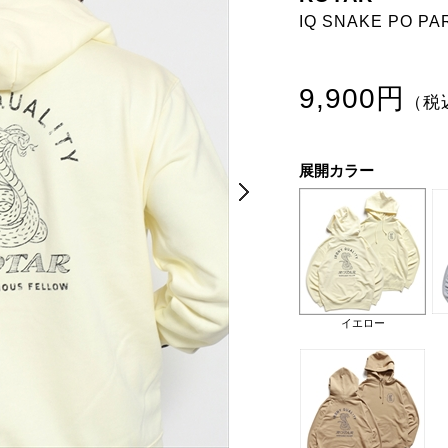
IQ SNAKE PO PA
9,900円
（税
展開カラー
Next
Next
イエロー